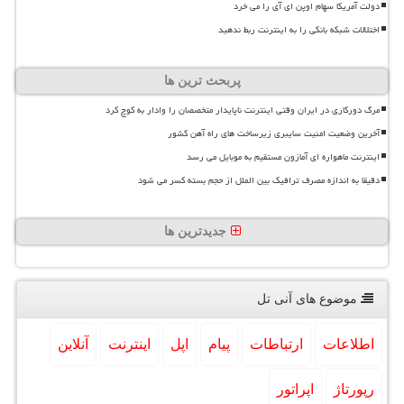
دولت آمریکا سهام اوپن ای آی را می خرد
اختلالات شبکه بانکی را به اینترنت ربط ندهید
پربحث ترین ها
مرگ دورکاری در ایران وقتی اینترنت ناپایدار متخصصان را وادار به کوچ کرد
آخرین وضعیت امنیت سایبری زیرساخت های راه آهن کشور
اینترنت ماهواره ای آمازون مستقیم به موبایل می رسد
دقیقا به اندازه مصرف ترافیک بین الملل از حجم بسته کسر می شود
جدیدترین ها
موضوع های آنی تل
اطلاعات
ارتباطات
پیام
اپل
اینترنت
آنلاین
رپورتاژ
اپراتور