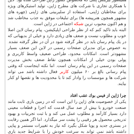
با همكاری تجاری با شركت های مطرح ژاپن، تولید استیكرهای ویژه
برای مخاطبان ژاپنی، استفاده از سلیربیتی های ژاپنی (چهره های
مشهور همچون هنرپیشه ها) برای تبلیغات موفق به جذب مخاطب شد
و هم اكنون محبوب ترین
شبكه
اجتماعی در ژاپن است.
البته باید تاكید كنم كه از نظر طراحی اپلیكیشن، پیام رسان لاین اصلا
خوب و مطلوب نیست و ضعف های زیادی دارد و خیلی از بدیهیاتی كه
در یك پیام رسان باید در نظر گرفته شود در آن در نظر گرفته نشده.
به خصوص برای مدیران صفحات رسمی در لاین این ضعف بسیار
مشهودتر است. امكانات محدود، طراحی ضعیف واسط كاربری و
پولی بودن خیلی از امكانات همچون نقاط ضعف بخش مدیرت
صفحات رسمی در این پیام رسان است. اما نكته اینجاست كه وقتی
پیام رسانی بالغ بر ۶۰ میلیون
كاربر
فعال داشته باشد می تواند
شركت ها و موسسات را وادار كند تا با محدودیت ها و نقصها او كنار
بیایند.
چرا ژاپن از فیس بوك عقب افتاد
یكی از خصوصیت های ژاپن را این است كه در زمین بازی ثابت مانند
صنعت خودرو با بیش از صد سال قدمت كه اجزا و قطعات معینی
دارد بسیار كارآمد و مطلوب عمل می كند و با ثبت تجربیات و بهبود
تدریجی محصول هر رقیبی را پشت سر میگذارد. اما اگر همین رقابت
در بستری جدید و پویا شكل بگیرد كه نیاز به تغییرات مستمر و پیاپی
داشته باشد نمی تواند به سرعت خودش را با شرایط جدید بازی