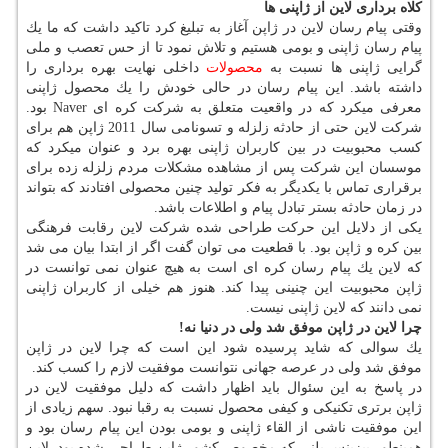
كلاه برداری لاین از ژاپنی ها
وقتی پیام رسان لاین در ژاپن آغاز به تبلیغ كرد تاكید داشت كه ما یك
پیام رسان ژاپنی و بومی هستیم و تلاش نمود تا از حس تعصب و ملی
گرایی ژاپنی ها نسبت به
محصولات
داخلی نهایت بهره برداری را
داشته باشد. این پیام رسان در حالی خودش را یك محصول ژاپنی
معرفی میكرد كه در واقعیت متعلق به شركت كره ای Naver بود.
شركت لاین حتی از حادثه زلزله و تسونامی سال 2011 ژاپن هم برای
كسب محبوبیت در بین كاربران ژاپنی بهره برد و عنوان میكرد كه
موسسان این شركت پس از مشاهده مشكلات مردم زلزله زده برای
برقراری تماس با یكدیگر به فكر تولید چنین محصولی افتادند كه بتواند
در زمان حادثه بستر تبادل پیام و اطلاعات باشد.
یكی از دلایل این حركت طراحی شده شركت لاین رقابت فرهنگی
بین كره و ژاپن بود. با قطعیت می توان گفت اگر از ابتدا بیان می شد
كه لاین یك پیام رسان كره ای است به هیچ عنوان نمی توانست در
ژاپن محبوبیت این چنینی پیدا كند. هنوز هم خیلی از كاربران ژاپنی
نمی دانند كه لاین ژاپنی نیست.
چرا لاین در ژاپن موفق شد ولی در دنیا نه
!
یك سوالی كه شاید پرسیده شود این است كه چرا لاین در ژاپن
موفق شد ولی در عرصه جهانی نتوانست موفقیت لازم را كسب كند.
در پاسخ به این سئوال باید اظهار داشت كه دلیل موفقیت لاین در
ژاپن برتری تكنیكی و كیفی محصول نسبت به رقبا نبود. سهم زیادی از
این موفقیت ناشی از القاء ژاپنی و بومی بودن این پیام رسان بود و
همینطور بیزینس پلنی كه مخصوص كشور ژاپن طراحی شده بود. لاین