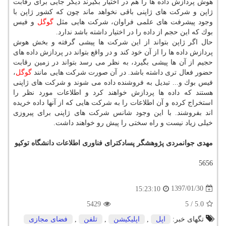
هوش پردازش داده ها را هم در اختیار بگیرند دیگر جایی برای رقابت
ژاپن و شركت های ژاپنی باقی نخواهد ماند چون كه كشور ژاپن با
وجود پیشرفت های علمی فراوان، شركت هایی مثل
گوگل
و فیس
بوك كه این حجم از داده را در اختیار داشته باشد ندارد.
حال اگر ژاپن بتواند از این شركت ها پیشی گرفته و بخش هوش
پردازش داده ها را از آن خود كند و در واقع بتواند در پردازش داده های
حجیم از آن ها پیشی بگیرد، به نظر می رسد بتواند در زمین رقابت
حضور فعال تری داشته باشد. در آن صورت شركت هایی مانند
گوگل
،
فیس بوك و... تبدیل به فروشنده داده می شوند و شركت های ژاپنی
هستند كه داده ها پردازش خواهند كرد و اطلاعات مورد نظر را
استخراج كرده و آن اطلاعات را به شركت هایی كه از آنها داده خریده
اند بفروشند. با این وجود شانس شركت های ژاپنی برای پیروزی
خیلی زیاد نیست و راه سختی را پیش رو خواهند داشت.
مهدی جوانمردی پژوهشگر پسادكترای فناوری اطلاعات دانشگاه توكیو
5656
1397/01/30
15:23:10
5429
5
/
5.0
تگهای خبر:
اپل
,
اپلیكیشن
,
تلفن
,
فضای مجازی