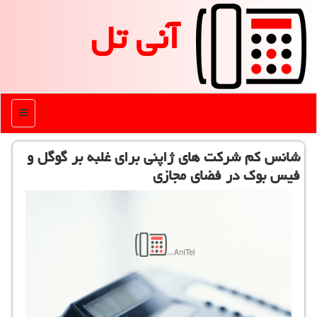
آنی تل
منو
شانس كم شركت های ژاپنی برای غلبه بر گوگل و
فیس بوك در فضای مجازی