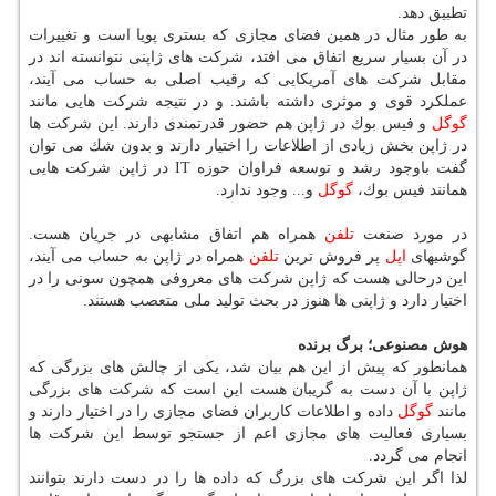
تطبیق دهد.
به طور مثال در همین فضای مجازی كه بستری پویا است و تغییرات
در آن بسیار سریع اتفاق می افتد، شركت های ژاپنی نتوانسته اند در
مقابل شركت های آمریكایی كه رقیب اصلی به حساب می آیند،
عملكرد قوی و موثری داشته باشند. و در نتیجه شركت هایی مانند
گوگل
و فیس بوك در ژاپن هم حضور قدرتمندی دارند. این شركت ها
در ژاپن بخش زیادی از اطلاعات را اختیار دارند و بدون شك می توان
گفت باوجود رشد و توسعه فراوان حوزه IT در ژاپن شركت هایی
همانند فیس بوك،
گوگل
و... وجود ندارد.
در مورد صنعت
تلفن
همراه هم اتفاق مشابهی در جریان هست.
گوشیهای
اپل
پر فروش ترین
تلفن
همراه در ژاپن به حساب می آیند،
این درحالی هست كه ژاپن شركت های معروفی همچون سونی را در
اختیار دارد و ژاپنی ها هنوز در بحث تولید ملی متعصب هستند.
هوش مصنوعی؛ برگ برنده
همانطور كه پیش از این هم بیان شد، یكی از چالش های بزرگی كه
ژاپن با آن دست به گریبان هست این است كه شركت های بزرگی
مانند
گوگل
داده و اطلاعات كاربران فضای مجازی را در اختیار دارند و
بسیاری فعالیت های مجازی اعم از جستجو توسط این شركت ها
انجام می گردد.
لذا اگر این شركت های بزرگ كه داده ها را در دست دارند بتوانند