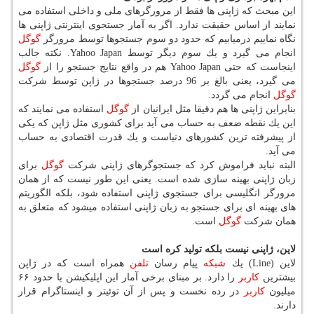
این مبحث كه ژاپنی ها فقط از مرورگرهای ملی و داخلی استفاده می
نمایند از اساس حقیقت ندارد. اگر به آمار جستجوی اینترنتی ژاپنی ها
نگاه نماییم درمیابیم كه حدود دو سوم جستجوها توسط مرورگر
گوگل
انجام می گیرد و یك سوم دیگر توسط Yahoo Japan. نكته جالب
اینجاست كه حتی Yahoo Japan هم در واقع نتایج جستجو را از
گوگل
می گیرد، یعنی بالغ بر 96 درصد جستجوها در ژاپن توسط شركت
گوگل
انجام می گردد.
بنابراین ژاپنی ها هم دقیقا مثل ایرانیان از
گوگل
استفاده می نمایند كه
این یك نقطه ضعف به حساب می آید برای كشوری مثل ژاپن كه یكی
از پیشرفته ترین كشورهای دنیاست و یك قدرت اقتصادی به حساب
می آید.
البته نباید فراموش كرد كه جستجوگرهای ژاپنی شركت
گوگل
برای
زبان ژاپنی بهینه سازی شده است. یعنی این طور نیست كه از همان
مرورگر انگلیسی برای جستجوی ژاپنی استفاده شود، بلكه الگوریتم
های بهینه ای برای جستجو به زبان ژاپنی استفاده میشود كه متعلق به
همان شركت
گوگل
است.
لاین، ژاپنی نیست بلكه تولید كره است
لاین (Line) یك
شبكه
پیام رسان
تلفن
همراه است كه در ژاپن
بیشترین
كاربر
را دارد. بر مبنای برخی آمار این اپلیكیشن با حدود ۶۶
میلیون
كاربر
در رده نخست و پس از آن توئیتر و اینستاگرام قرار
دارند.