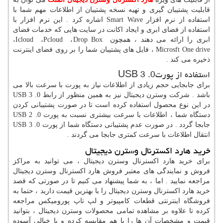
قابلیت پشتیبان گیری و تهیه نسخه پشتیبان از اطلاعات مهم شما با
استفاده از نرم افزار
Smart Wave
اشاره کرد . این نرم افزار با
استفاده از فضای ابری و ایجاد اکانت در سایت هایی که خدمات فضای
ابری را ارائه می دهند ، همچون
Drop Box
،
Pcloud
،
Icloud
،
Microsft One drive
، فایل های پشتیبان شما را بر روی فضای اینترنت
ذخیره می کند .
استفاده از پورت
USB 3 .0
برای جابجایی حجم زیادی از اطلاعات نیاز به پورت با سرعت بالا می
باشد . شرکت وسترن دیجیتال نیز به همین منظور از رابط
USB 3 .0
در این نوع محصول استفاده کرده است تا در صورت پشتیبانی کردن
دستگاه شما ، اطلاعات با سرعت بیشتری نسبت به پورت
USB 2 .0
جابجا گردد . در صورت عدم پشتیبانی دستگاه شما از پورت
USB 3 .0
انتقال اطلاعات با سرعت کمتری جابجا می گردند .
خرید هارد اکسترنال وسترن دیجیتال
برای خرید هارد اکسترنال وسترن دیجیتال ، می توانید به مراکز
فروش و نمایندگی های معتبر فروش هارد اکسترنال وسترن دیجیتال
مراجعه نمایید . اما ، به شما پیشنهاد می کنیم تا در صورتی که قصد
خرید هارد اکسترنال وسترن دیجیتال را با بهترین قیمت دارید ، حتما به
فروشگاه اینترنتی قطعات کامپیوتر و لپ تاپ پورومیکس مراجعه
کرده تا علاوه بر مشاهده تمامی محصولات وسترن دیجیتال ، بتوانید
قیمت و مشخصات آن ها را با هم مقایسه کرده و با خیالی آسوده