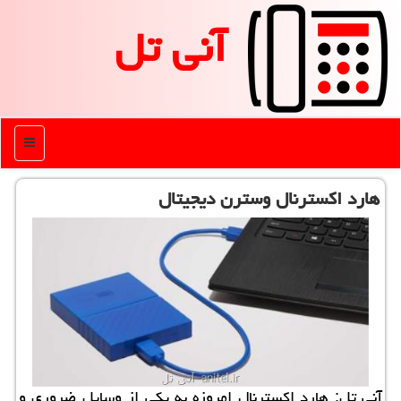
آنی تل
منو
هارد اكسترنال وسترن دیجیتال
آنی تل: هارد اكسترنال امروزه به یكی از وسایل ضروری و