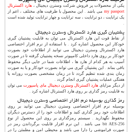
یکی از محصولات پر فروش شرکت وسترن دیجیتال ،
هارد اکسترنال
my passport
می باشد . این محصول با ظرفیت های مختلف ، اعم از
یک ترابایت ، دو ترابایت ، سه ترابایت و چهار ترابایت تولید شده است
.
پشتیبان گیری هارد اکسترنال وسترن دیجیتال
از نقاط قوت این هارد اکسترنال می توان به قابلیت پشتیبان گیری
خودکار این محصول اشاره کرد . با استفاده از نرم افزار اختصاصی
هارد اکسترنال وسترن دیجیتال می توانید از اطلاعات خود بصورت
خودکار بر روی هارد داخلی کامپیوتر نسخه پشتیبان گرفته تا در صورت
آسیب به هر کدام از هارد ها ، اطلاعات شما در جایی دیگر محفوظ
باقی بماند . این پشتیبان گیری می تواند بصورت خودکار و یا به صورت
زمان بندی شده تنظیم گردد تا در زمان مشخصی بصورت روزانه یا
هفتگی عملیات پشتیبان گیری انجام گردد .
از دیگر مزایای
هارد اکسترنال وسترن دیجیتال مای پاسپورت
می توان
به قابلیت رمز گذاری بر روی هارد اکسترنال اشاره کرد .
رمز گذاری بوسیله نرم افزار اختصاصی وسترن دیجیتال
بوسیله نرم افزار اختصاصی وسترن دیجیتال می توانید بر روی
اطلاعات خود رمز گذاری کنید و اطلاعات خود را از دسترس دیگران
محفوظ نگهدارید . سیستم رمزگذاری بر روی این محصول از نوع
256-
bit AES
می باشد . این نرم افزار قابلیت برگرداندن رمز در
صورت فراموشی را دارا می باشد و محیطی امن و مطمئن را در