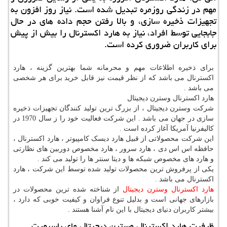
مهم در زندگی روزمره تبدیل شده است. نیاز روز افزون به
تجهیزات ذخیره سازی، و بالا رفتن حجم داده های در حال
جابجایی توسط افراد، نیاز به هارد اكسترنال را بیش از پیش
برای كاربران ضروری كرده است.
برای ذخیره اطلاعات مهم و محرمانه شما بهترین گزینه ، هارد
اکسترنال می باشد که از نظر قیمت نیز قابل خرید برای هر شخصی
می باشد .
هارد اکسترنال وسترن دیجیتال
شرکت وسترن دیجیتال ، از بزرگ ترین تولید کنندگان تجهیزات ذخیره
سازی در جهان می باشد . این شرکت فعالیت خود را ز سال 1970 در
کالیفرنیا آمریکا آغاز کرده است .
این شرکت محصولاتی از قبیل هارد دیسک کامپیوتر ، هارد اکسترنال ،
حافظه اس اس دی ، هارد سرور ، هارد مخصوص دوربین های نظارتی
و هارد های مخصوص شبکه ها و دیتا سنتر ها را تولید می کند .
یکی از پرفروش ترین محصولات تولید شده توسط این شرکت ، هارد
اکسترنال می باشد .
هارد اکسترنال وسترن دیجیتال
از شناخته شده ترین محصولات در
بازارهای جهانی است و بدلیل تنوع فراوان و کیفیت خوبی که دارد ،
بیشتر کاربران دنیای دیجیتال با این نام آشنا هستند .
ظرفیت هارد اکسترنال وسترن دیجیتال مای پاسپورت