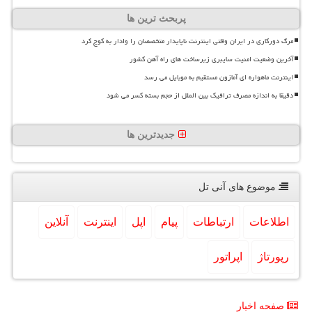
پربحث ترین ها
مرگ دورکاری در ایران وقتی اینترنت ناپایدار متخصصان را وادار به کوچ کرد
آخرین وضعیت امنیت سایبری زیرساخت های راه آهن کشور
اینترنت ماهواره ای آمازون مستقیم به موبایل می رسد
دقیقا به اندازه مصرف ترافیک بین الملل از حجم بسته کسر می شود
جدیدترین ها
موضوع های آنی تل
اطلاعات
ارتباطات
پیام
اپل
اینترنت
آنلاین
رپورتاژ
اپراتور
صفحه اخبار