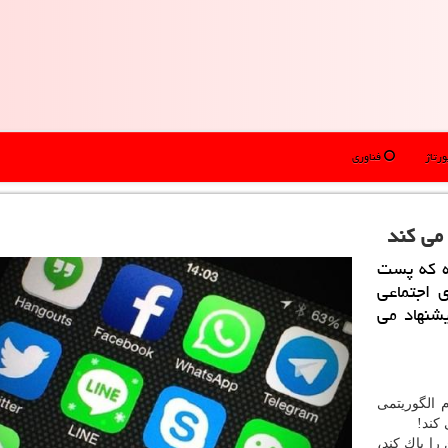
رتاژ
فناوری
می كند
ه كه پست
 اجتماعی
یشنهاد می
 الگوریتمی
 كند!
را پاك كند،