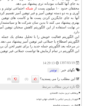
به جای آنها كلمات مودبانه تری پیشنهاد می دهد.
محققان حدود ۱۰ میلیون پست از
شبكه
اجتماعی توئیتر و 
آوری و به دو دسته توهین آمیز و غیر توهین آمیز تقسیم كردن
آنها به جای جایگزین كردن پست ها و كامنت های توهین آ
بهتری پیشنهاد می كنند تا بدین سان شركت ها و سیاستمداران 
در نهایت استفاده از این الگوریتم كاهش سخنان توهین آمی
دارد.
این الگوریتم فعالیت خویش را با تحلیل معنای یك جمله و
الگوریتم اصطلاح یا جملاتی غیر توهین آمیز پیشنهاد می دهد.
در مرحله بعد الگوریتم جمله جدید را برای تغییر لحن آن ب
این الگوریتم در تمام آزمایش ها توانست جملاتی غیر توهین 
1397/03/19
14:29:13
تگهای خبر:
توئیتر
این مطلب را می پسندید؟
(0)
(1)
تازه ترین مطالب مرتبط
پرمخاطب ترین سایت اقتصادی
شهردار پاریس ایکس را فاضلاب جهانی خواند
گوگل در روسیه ورشکسته