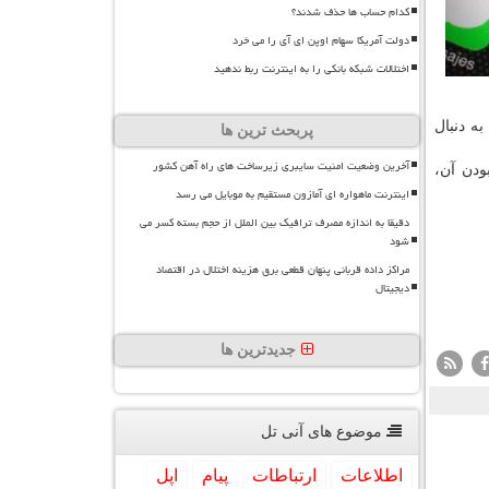
کدام حساب ها حذف شدند؟
دولت آمریکا سهام اوپن ای آی را می خرد
اختلالات شبکه بانکی را به اینترنت ربط ندهید
ه دنبال
پربحث ترین ها
آخرین وضعیت امنیت سایبری زیرساخت های راه آهن کشور
ودن آن،
اینترنت ماهواره ای آمازون مستقیم به موبایل می رسد
دقیقا به اندازه مصرف ترافیک بین الملل از حجم بسته کسر می
شود
مراکز داده قربانی پنهان قطعی برق هزینه اختلال در اقتصاد
دیجیتال
جدیدترین ها
موضوع های آنی تل
اطلاعات
ارتباطات
پیام
اپل