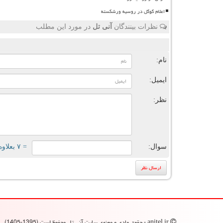
اعلام گوگل در روسیه ورشکسته
نظرات بینندگان
آنی تل
در مورد این مطلب
ن
نام:
ایمیل:
نظر:
سوال:
= ۷ بعلاوه ۵
anitel.ir - حقوق مادی و معنوی سایت آنی تل محفوظ است (1395-1405)