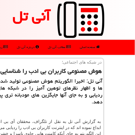
آنی تل
صفحه اصلی
مطالب آنی تل
درباره آنی تل
رپو
در شبكه های اجتماعی؛
هوش مصنوعی كاربران بی ادب را شناسایی 
آنی تل: اخیرا الگوریتم هوش مصنوعی تولید شد
ها و اظهار نظرهای توهین آمیز را در شبكه های
ردیابی و به جای آنها جایگزین های مودبانه تری پ
دهد.
به گزارش آنی تل به نقل از تلگراف، محققان آی بی ام
ابداع نموده اند كه در اینترنت كاربران بی ادب را ردیابی می
این الگوریتم به جای آنكه كامنت هایی حاوی ناسزا و خشن 