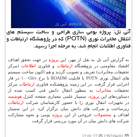
آنی تل: پروژه بومی سازی طراحی و ساخت سیستم های
انتقال مخابرات نوری (POTN) كه در پژوهشگاه ارتباطات و
فناوری اطلاعات انجام شد، به مرحله اجرا رسید.
به گزارش آنی تل به نقل از مهر، این
پروژه
در جهت تحقق اهداف
اقتصاد مقاومتی در پژوهشگاه
ارتباطات
و فناوری
اطلاعات
(مركز
تحقیقات مخابرات) تعریف و تصویب گردید و هم اكنون ساخت سیستم
های انتقال نوری POTN با قابلیت ROADM تا نرخ ۱۰۰Gb/s در فاز
اجرایی قرار گرفت. در این زمینه پژوهشكده فناوری
ارتباطات
مركز
تحقیقات
مخابرات
به منظور انتقال دانش فنی كسب شده از
دستاوردهای این
پروژه
، سمینار علمی معماری صفحه كنترل
هوشمند
در تجهیزات انتقال نوری را با حضور كارشناسان شركت
ارتباطات
زیرساخت و شركت های دانش بنیان برگزار كرد. در این سمینار
اهداف و
محصولات
خروجی از این
پروژه
بومی و نحوه مشاركت
شركت های دانش بنیان در آن مورد بررسی قرار گرفت.
1397/04/01
12:01:27