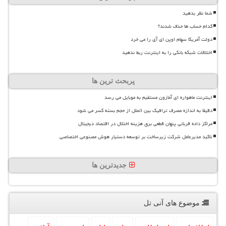
شما نظر بدهید
کدام حساب ها حذف شدند؟
دولت آمریکا سهام اوپن ای آی را می خرد
اختلالات شبکه بانکی را به اینترنت ربط ندهید
پربحث ترین ها
اینترنت ماهواره ای آمازون مستقیم به موبایل می رسد
دقیقا به اندازه مصرف ترافیک بین الملل از حجم بسته کسر می شود
مراکز داده قربانی پنهان قطعی برق هزینه اختلال در اقتصاد دیجیتال
تاکید مدیرعامل شرکت زیرساخت بر توسعه دستیار هوش مصنوعی اختصاصی
جدیدترین ها
موضوع های آنی تل