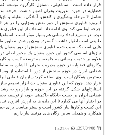
قرار داده است. اسماعیلی، مسئول كارگروه توسعه كس
فضاپایه در حوزه مدیریت بحران اظهار داشت: چرخه مد
شامل ۴ مرحله پیشگیری و كاهش، آمادگی، مقابله و باز
چرخه ایفا می كند. وی ادامه داد: استفاده از این فناور
دیده، در تسریع امداد رسانی هم بسیار موثر است. اسماعیلی
طبیعی است اظهار داشت: گسترده بودن پوشش تصاویر ماهو
هایی است كه سبب شده فناوری سنجش از دور بعنوان یك ابز
نیازهای اساسی كشور این حوزه بعنوان یك محور اصلی در 
علاوه بر خدمت رسانی به جامعه، به توسعه كسب و كاره
وكارهای فضاپایه در حوزه مدیریت بحران با اشاره به ساما
فضایی ایران در حوزه سنجش از دور با استفاده از وبسا
دسترس همگان است. وی اضافه كرد: سازمان فضایی ایران 
قرار دهد، چون كه این فناوری بعنوان یك ابزار تصمیم ساز
استارتاپهای شكل گرفته در این حوزه و بازار رو به رش
فضایی ایران بر حسب جایگاه حاكمیتی خود، از توسعه بخ
در اختیار آنها می گذارد تا این داده ها به ارزش افزوده تبد
این كسب و كارها نیاز كشور است و بستر مناسب برای حضو
همكاری و همدلی سایر ارگان های مرتبط نیاز داریم.
1397/04/08
15:21:07