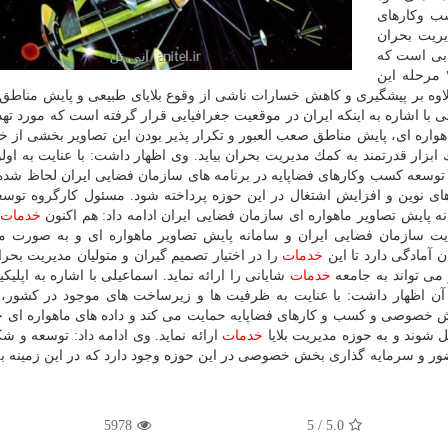
ب وكارهای
یریت بحران
یابی است كه
امروزه فناوری سنجش از دور نقش بسزایی را در هر ۴ مرحله این
ی علاوه بر پیشگیری و كاهش خسارات ناشی از وقوع بلایای طبیعی و پایش مناط
 با اشاره به اینكه ایران در موقعیت جغرافیایی قرار گرفته است كه مورد تهدی
اره ای، پایش مناطق صعب العبور و تكرار پذیر بودن این تصاویر بخشی از
ار قدرتمند به كمك مدیریت بحران بیاید. وی اظهار داشت: با عنایت به اولو
توسعه كسب وكارهای فضاپایه در برنامه های سازمان فضایی ایران لحاظ شده
ای نوین و افزایش اشتغال در این حوزه پرداخته شود. مسئول كارگروه تو
نه پایش تصاویر ماهواره ای سازمان فضایی ایران ادامه داد: هم اكنون
خدمات
یت سازمان فضایی ایران و سامانه پایش تصاویر ماهواره ای و به صورت م
آمادگی دارد تا این
خدمات
را در اختیار تصمیم گیران و متولیان مدیریت بحر
 می تواند به جامعه
خدمات
شایانی را ارائه نماید. اسماعیلی با اشاره به اپلیك
د آن اظهار داشت: با عنایت به ظرفیت ها و زیرساخت های موجود در كشور،
ش خصوصی و كسب و كارهای فضاپایه حمایت می كند و داده های ماهواره ای 
یل شوند و به حوزه مدیریت بلایا
خدمات
ارائه نماید. وی ادامه داد: توسعه و ش
ر و سرمایه گذاری بخش خصوصی در این حوزه وجود دارد كه در این زمینه به
5978
5
/
5.0