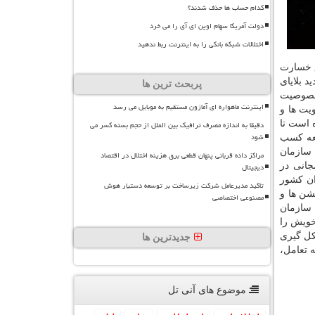
کدام حساب ها حذف شدند؟
دولت آمریکا سهام اوپن ای آی را می خرد
اختلالات شبکه بانکی را به اینترنت ربط ندهید
ق خسارت
د بلایای
پربحث ترین ها
 خصوصیت
اینترنت ماهواره ای آمازون مستقیم به موبایل می رسد
یت ها و
 است تا
دقیقا به اندازه مصرف ترافیک بین الملل از حجم بسته کسر می
شود
سعه كسب
سازمان
مراکز داده قربانی پنهان قطعی برق هزینه اختلال در اقتصاد
جانی در
دیجیتال
ان كشور
تاکید مدیرعامل شرکت زیرساخت بر توسعه دستیار هوش
یشن ها و
مصنوعی اختصاصی
 سازمان
خویش را
كل گیری
جدیدترین ها
 تعامل،
موضوع های آنی تل