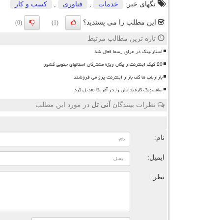
تگهای خبر:
خدمات
,
فناوری
,
كسب و كار
این مطلب را می پسندید؟
(0)
(1)
تازه ترین مطالب مرتبط
استارلینک در عراق رسما فعال شد
20 گیگ اینترنت رایگان ویژه مشترکان استانهای جنوبی کشور
بازاریاب ها کف بازار اینترنت پرو می فروشند
سامسونگ کارمندانش را در آمریکا تعدیل کرد
نظرات بینندگان
آنی تل
در مورد این مطلب
ن
نام:
ایمیل:
نظر: