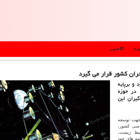
رتاژ
فناوری
ران كشور قرار می گیرد
 و برپایه
در حوزه
یران این
 جهت توسعه
ساسی كشور،
ان، محیط زیست،
مه های خود