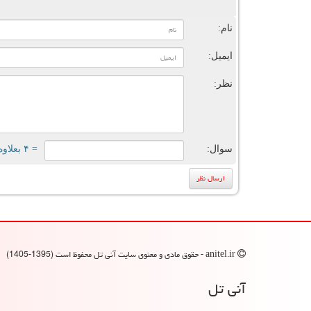
ن
نام:
ایمیل:
نظر:
سوال:
= ۴ بعلاوه ۱
anitel.ir - حقوق مادی و معنوی سایت آنی تل محفوظ است (1395-1405)
آنی تل