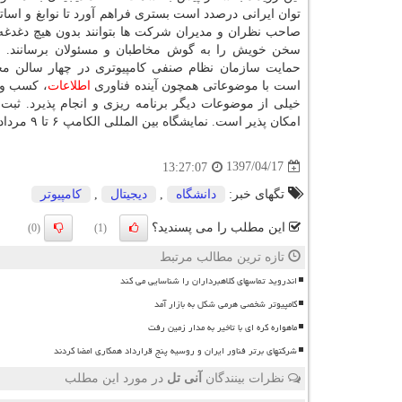
توان ایرانی درصدد است بستری فراهم آورد تا نوابغ و اسات
صاحب نظران و مدیران شركت ها بتوانند بدون هیچ دغدغ
سخن خویش را به گوش مخاطبان و مسئولان برسانند. الك
حمایت سازمان نظام صنفی كامپیوتری در چهار سالن م
است با موضوعاتی همچون آینده فناوری
اطلاعات
، كسب وكا
امكان پذیر است. نمایشگاه بین المللی الكامپ ۶ تا ۹ مردادماه در محل دائمی نمایشگاههای بین المللی تهران برگزار می گردد.
1397/04/17
13:27:07
تگهای خبر:
دانشگاه
,
دیجیتال
,
كامپیوتر
این مطلب را می پسندید؟
(0)
(1)
تازه ترین مطالب مرتبط
اندروید تماسهای کلاهبرداران را شناسایی می کند
کامپیوتر شخصی هرمی شکل به بازار آمد
ماهواره کره ای با تاخیر به مدار زمین رفت
شرکتهای برتر فناور ایران و روسیه پنج قرارداد همکاری امضا کردند
نظرات بینندگان
آنی تل
در مورد این مطلب