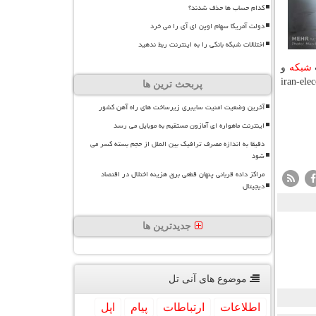
کدام حساب ها حذف شدند؟
دولت آمریکا سهام اوپن ای آی را می خرد
اختلالات شبکه بانکی را به اینترنت ربط ندهید
شبكه
و
دگی برای حضور در این رویداد با استفاده از سایت iran-elecomp.com
پربحث ترین ها
آخرین وضعیت امنیت سایبری زیرساخت های راه آهن کشور
اینترنت ماهواره ای آمازون مستقیم به موبایل می رسد
دقیقا به اندازه مصرف ترافیک بین الملل از حجم بسته کسر می
شود
مراکز داده قربانی پنهان قطعی برق هزینه اختلال در اقتصاد
دیجیتال
جدیدترین ها
موضوع های آنی تل
اطلاعات
ارتباطات
پیام
اپل