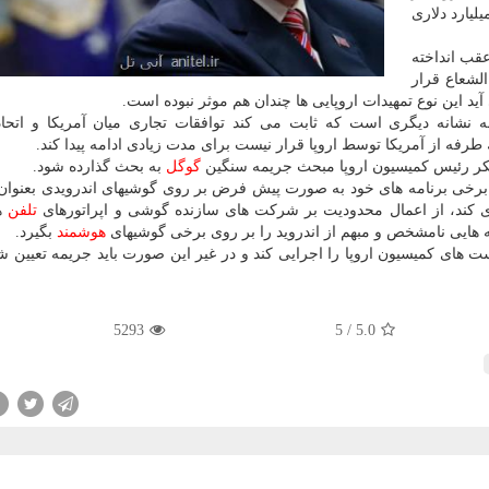
ه جریمه بی سابقه ۵.۱ میلیارد دلاری
عقب انداخته
الشعاع قرار
آید این نوع تمهیدات اروپایی ها چندان هم موثر نبوده است.
شانه دیگری است كه ثابت می كند توافقات تجاری میان آمریكا و اتحادی
طرفه از آمریكا توسط اروپا قرار نیست برای مدت زیادی ادامه پیدا كند.
انكر رئیس كمیسیون اروپا مبحث جریمه سنگین
گوگل
به بحث گذارده شود.
صب برخی برنامه های خود به صورت پیش فرض بر روی گوشیهای اندرویدی بعنو
 كند، از اعمال محدودیت بر شركت های سازنده گوشی و اپراتورهای
تلفن
هم
ایی نامشخص و مبهم از اندروید را بر روی برخی گوشیهای
هوشمند
بگیرد.
فرصت دارد تا درخواست های كمیسیون اروپا را اجرایی كند و در غیر این صورت باید جریمه تعیین 
5293
5
/
5.0