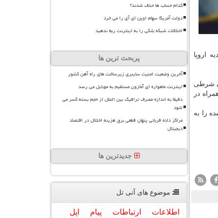
کدام حساب ها حذف شدند؟
دولت آمریکا سهام اوپن ای آی را می خرد
اختلالات شبکه بانکی را به اینترنت ربط ندهید
ه اروپا
پربحث ترین ها
آخرین وضعیت امنیت سایبری زیرساخت های راه آهن کشور
ان شرطی
اینترنت ماهواره ای آمازون مستقیم به موبایل می رسد
راه در
دقیقا به اندازه مصرف ترافیک بین الملل از حجم بسته کسر می
شود
شده را به
مراکز داده قربانی پنهان قطعی برق هزینه اختلال در اقتصاد
دیجیتال
جدیدترین ها
موضوع های آنی تل
اطلاعات
ارتباطات
پیام
اپل