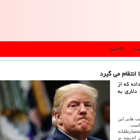
رتاژ
فناوری
 انتقام می گیرد
اده كه از
میل جریمه ۵.۱ میلیارد دلاری به
یت هایی این
 است.
نحصارطلبانه
ندروید بر