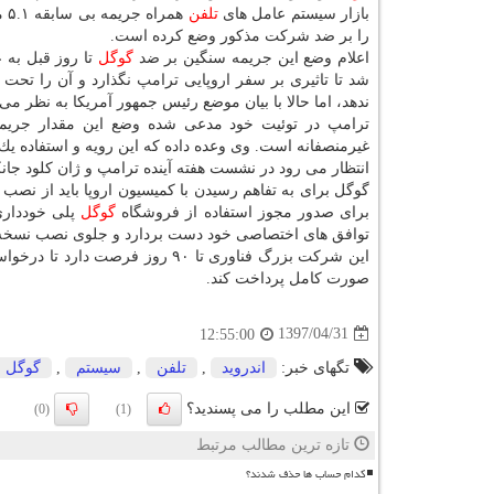
بازار سیستم عامل های
تلفن
همرا
را بر ضد شركت مذكور وضع كرده است.
اعلام وضع این جریمه سنگین بر ضد
گوگل
تا روز قبل به 
شد تا تاثیری بر سفر اروپایی ترامپ نگذارد و آن را تحت 
ندهد، اما حالا با بیان موضع رئیس جمهور آمریكا به نظر می 
ترامپ در توئیت خود مدعی شده وضع این مقدار جریمه ن
غیرمنصفانه است. وی وعده داده كه این رویه و استفاده یك 
انتظار می رود در نشست هفته آینده ترامپ و ژان كلود ج
گوگل برای به تفاهم رسیدن با كمیسیون اروپا باید از ن
برای صدور مجوز استفاده از فروشگاه
گوگل
پلی خودداری
توافق های اختصاصی خود دست بردارد و جلوی نصب نسخه ه
این شركت بزرگ فناوری تا ۹۰ روز 
صورت كامل پرداخت كند.
1397/04/31
12:55:00
تگهای خبر:
اندروید
,
تلفن
,
سیستم
,
گوگل
این مطلب را می پسندید؟
(0)
(1)
تازه ترین مطالب مرتبط
کدام حساب ها حذف شدند؟