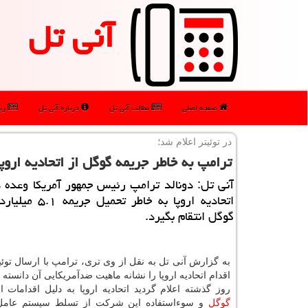
آنی تل
صفحه اصلی
مطالب آنی تل
درباره آنی تل
رپو
در توئیتر اعلام شد؛
ترامپ به خاطر جریمه گوگل از اتحادیه اروپا
آنی تل: دونالد ترامپ رئیس جمهور آمریكا وعده د
اتحادیه اروپا به خاطر تح
گوگل انتقام بگیرد.
به گزارش آنی تل به نقل از وی تری، ترامپ با ارسال توئ
اقدام اتحادیه اروپا را نشانه ماهیت ضدآمریكایی آن دانسته
روز گذشته اعلام گردید اتحادیه اروپا به دلیل اقدامات ا
گوگل
و سوءاستفاده این شركت از تسلط سیستم عامل ا