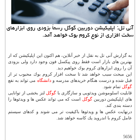
آنی تل: اپلیكیشن دوربین گوگل رسماً بزودی روی ابزارهای
سخت افزاری از نوع كروم بوك خواهد آمد.
به گزارش آنی تل به نقل از خبر آنلاین، هم اكنون این اپلیكیشن كه از
بهترین های بازار است فقط روی پیكسل فون وجود دارد ولی بزودی
آن را روی ابزارهای كروم بوك خواهیم دید.
این مبحث سبب خواهد شد تا سخت افزار كروم بوك محبوب تر از
قبل شده و درست هنگام خریدهای مدرسه و
دانشگاه
می تواند به نفع
گوگل
تمام شود.
قابلیت اسلوموشن ویدئویی و سازگاری با
گوگل
لنز بخشی از توانایی
های اپلیكیشن دوربین
گوگل
است كه می تواند عكس ها و ویدئوها را
دسته بندی كند.
درنهایت عكس ها و ویدئوها باكیفیت تر می شوند و كدهای سیستم
عامل كروم با اندروید یك كاسه خواهد شد.
5656