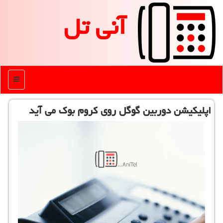
آنی تل
منو
اپلیكیشن دوربین گوگل روی كروم بوك می آید