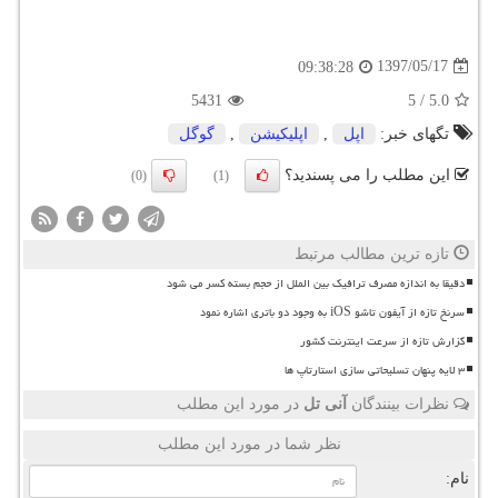
1397/05/17
09:38:28
5431
5
/
5.0
تگهای خبر:
اپل
,
اپلیكیشن
,
گوگل
این مطلب را می پسندید؟
(0)
(1)
تازه ترین مطالب مرتبط
دقیقا به اندازه مصرف ترافیک بین الملل از حجم بسته کسر می شود
سرنخ تازه از آیفون تاشو iOS به وجود دو باتری اشاره نمود
گزارش تازه از سرعت اینترنت کشور
۳ لایه پنهان تسلیحاتی سازی استارتاپ ها
نظرات بینندگان
آنی تل
در مورد این مطلب
نظر شما در مورد این مطلب
نام: