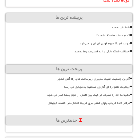
کوتاه کننده لینک
پربیننده ترین ها
شما نظر بدهید
کدام حساب ها حذف شدند؟
دولت آمریکا سهام اوپن ای آی را می خرد
اختلالات شبکه بانکی را به اینترنت ربط ندهید
پربحث ترین ها
آخرین وضعیت امنیت سایبری زیرساخت های راه آهن کشور
اینترنت ماهواره ای آمازون مستقیم به موبایل می رسد
دقیقا به اندازه مصرف ترافیک بین الملل از حجم بسته کسر می شود
مراکز داده قربانی پنهان قطعی برق هزینه اختلال در اقتصاد دیجیتال
جدیدترین ها