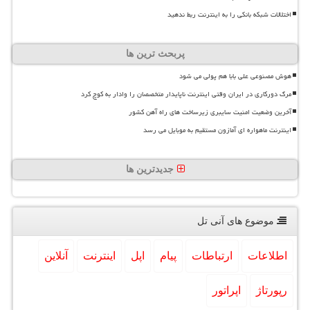
اختلالات شبکه بانکی را به اینترنت ربط ندهید
پربحث ترین ها
هوش مصنوعی علی بابا هم پولی می شود
مرگ دورکاری در ایران وقتی اینترنت ناپایدار متخصصان را وادار به کوچ کرد
آخرین وضعیت امنیت سایبری زیرساخت های راه آهن کشور
اینترنت ماهواره ای آمازون مستقیم به موبایل می رسد
جدیدترین ها
موضوع های آنی تل
اطلاعات
ارتباطات
پیام
اپل
اینترنت
آنلاین
رپورتاژ
اپراتور