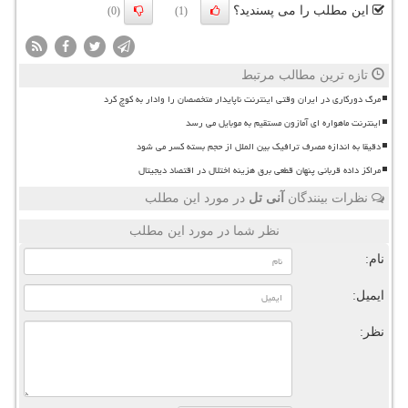
این مطلب را می پسندید؟
(0)
(1)
تازه ترین مطالب مرتبط
مرگ دورکاری در ایران وقتی اینترنت ناپایدار متخصصان را وادار به کوچ کرد
اینترنت ماهواره ای آمازون مستقیم به موبایل می رسد
دقیقا به اندازه مصرف ترافیک بین الملل از حجم بسته کسر می شود
مراکز داده قربانی پنهان قطعی برق هزینه اختلال در اقتصاد دیجیتال
نظرات بینندگان
آنی تل
در مورد این مطلب
نظر شما در مورد این مطلب
نام:
ایمیل:
نظر: