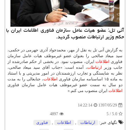
آنی تل: عضو هیات عامل سازمان فناوری اطلاعات ایران با
حكم وزیر ارتباطات منصوب گردید.
به گزارش آنی تل به نقل از مهر، محمدجواد آذری جهرمی در حكمی،
سید میعاد صالحی را بعنوان عضو غیرموظف هیات عامل سازمان
فناوری
اطلاعات
ایران، منصوب نمود. در بخشی از حكم صادرشده از
جانب وزیر
ارتباطات
، آمده است: «جناب آقای سید میعاد صالحی،
نظر به شایستگی و تجارب ارزشمندتان در امور مدیریتی و با استناد
به ماده ۱۵ اساسنامه سازمان فناوری
اطلاعات
، جنابعالی را به مدت
دو سال به سمت عضو غیرموظف هیات عامل سازمان فناوری
اطلاعات
ایران منصوب می كنم.»
1397/05/29
14:22:14
4897
5
/
5.0
تگهای خبر:
ارتباطات
,
اطلاعات
,
فناوری