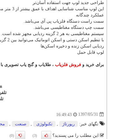
طراحی جدید لوپ جهت استفاده آسان‌تر
این لوپ مناسب شناسایی اهداف با عمق بیشتر از 3 متر می‌باشد.
عملکرد چندگانه
سمت راست دستگاه فلزیاب پی آی می‌باشد.
سمت چپ دستگاه مغناطیسی می‌باشد.
سیستم مغناطیسی به هر 2 گزینه ردیابی مجهز شده است.
با تنطیم اسکن دستی و اسکن اتوماتیک می‌توانید بین 2 گزینه را انتخاب کنید.
ردیابی اسکن زنده و دخیره اسکن‌ها
لوپ قابل حمل
برای خرید و
فروش فلزیاب
، طلایاب و گنج یاب تصویری با
m
تلفن: 09123930991 و
تلف
1397/05/31
16:49:43
تگهای خبر:
رپورتاژ
,
تكنولوژی
,
صنعت
,
مح
این مطلب را می پسندید؟
(0)
(3)