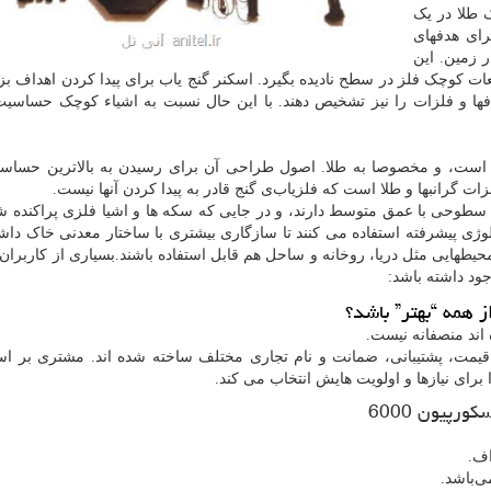
 طلا در یک
رای هدفهای
 زمین. این
طعات کوچک فلز در سطح نادیده بگیرد. اسکنر گنج یاب برای پیدا کردن اهداف ب
ها و فلزات را نیز تشخیص دهند. با این حال نسبت به اشیاء کوچک حساسی
ست، و مخصوصا به طلا. اصول طراحی آن برای رسیدن به بالاترین حساسی
ت گرانبها و طلا است که فلزیاب‌ی گنج قادر به پیدا کردن آنها نیست.
 سطوحی با عمق متوسط دارند، و در جایی که سکه ها و اشیا فلزی پراکنده ش
ولوژی پیشرفته استفاده می کنند تا سازگاری بیشتری با ساختار معدنی خاک داشت
محیطهایی مثل دریا، روخانه و ساحل هم قابل استفاده باشند.بسیاری از کاربران ا
ود داشته باشد:
ز همه “بهتر” باشد؟
اند منصفانه نیست.
، قیمت، پشتیبانی، ضمانت و نام تجاری مختلف ساخته شده اند. مشتری بر ا
 برای نیازها و اولویت هایش انتخاب می کند.
ورپیون 6000
اف.