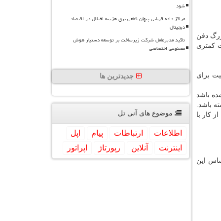
شود
مراکز داده قربانی پنهان قطعی برق هزینه اختلال در اقتصاد
دیجیتال
زرگ دفن
تاکید مدیرعامل شرکت زیرساخت بر توسعه دستیار هوش
ت کمتری
مصنوعی اختصاصی
ت برای
جدیدترین ها
ده باشد
ه باشد.
موضوع های آنی تل
ز کار با
اطلاعات
ارتباطات
پیام
اپل
اینترنت
آنلاین
رپورتاژ
اپراتور
ساس این