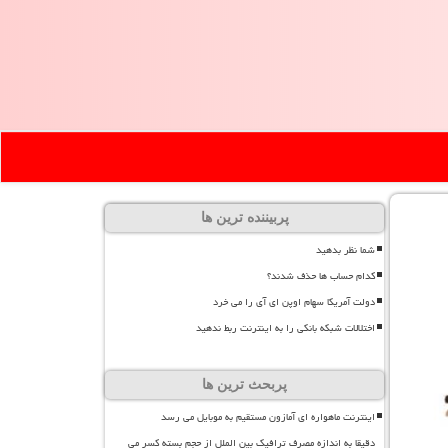
پربیننده ترین ها
شما نظر بدهید
کدام حساب ها حذف شدند؟
دولت آمریکا سهام اوپن ای آی را می خرد
اختلالات شبکه بانکی را به اینترنت ربط ندهید
پربحث ترین ها
اینترنت ماهواره ای آمازون مستقیم به موبایل می رسد
دقیقا به اندازه مصرف ترافیک بین الملل از حجم بسته کسر می