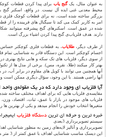
به عنوان مثال، یک
گنج یاب
برای پیدا کردن قطعات کوچک
محیط معدنی غنی ایده آل نیست. در واقع، اسکنر گنج ب
بزرگتر ساخته شده است، نه برای قطعات کوچک فلزی در
امر به کاربر کمک می کند تا سیگنال های فریبنده را از ق
شده در عمق است. اسکنرهای گنج پیشرفته میتوانند شکاف
دارند. هدف فلزیاب‌ی گنج پیدا کردن اشیاء بزرگ است.
از طرف دیگر،
طلایاب
، به قطعات فلزی کوچکتر حساس ا
اجسام کوچکتر است. این دستگاه قادر به شناسایی تمام فلزا
از سوی دیگر، فلزیاب های تک سکه و هابی نتایج بهتری در
بهتر کار میکنند (طلا، نقره، مس). برخی از مدل ها از تکن
آنها همچنین می توانند با کویل های مقاوم در برابر آب، در 
آنها راضی هستند. با این وجود، سؤال دیگری ممکن است وج
آیا فلزیاب ای وجود دارد که در یک مقوله‌ی واحد ا
مقایسه‌ی فلزیاب هایی که برای اهداف مختلف ساخته شده 
فلزیاب های موجود در بازار با عمق، ثبات، اقتصاد، وزن
متغیرها انتخاب خودش را انجام میدهد و یکی از بهترین ها را
خبره ترین و حرفه ای ترین
دستگاه فلزیاب
ایمیجراسک
سیستم تصویربرداری 3بعدی
تصویربرداری و آنالیز لایه‌های زمین به منظور شناسایی اهد
این دیسک مناسب شناسایی اهداف با عمق کمتر از 3 متر می‌باشد.