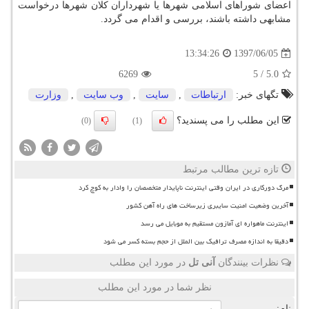
اعضای شوراهای اسلامی شهرها یا شهرداران كلان شهرها درخواست
مشابهی داشته باشند، بررسی و اقدام می گردد.
1397/06/05
13:34:26
6269
5
/
5.0
تگهای خبر:
ارتباطات
,
سایت
,
وب سایت
,
وزارت
این مطلب را می پسندید؟
(0)
(1)
تازه ترین مطالب مرتبط
مرگ دورکاری در ایران وقتی اینترنت ناپایدار متخصصان را وادار به کوچ کرد
آخرین وضعیت امنیت سایبری زیرساخت های راه آهن کشور
اینترنت ماهواره ای آمازون مستقیم به موبایل می رسد
دقیقا به اندازه مصرف ترافیک بین الملل از حجم بسته کسر می شود
نظرات بینندگان
آنی تل
در مورد این مطلب
نظر شما در مورد این مطلب
نام: