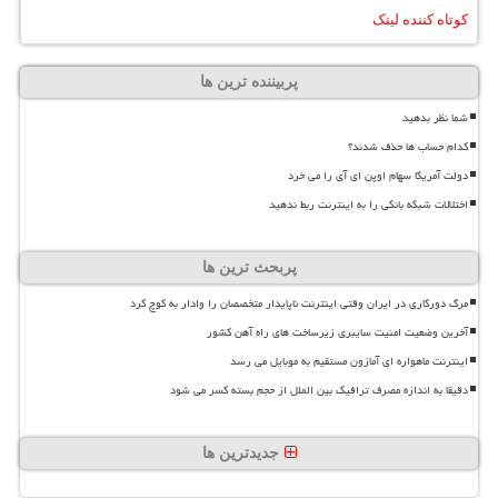
کوتاه کننده لینک
پربیننده ترین ها
شما نظر بدهید
کدام حساب ها حذف شدند؟
دولت آمریکا سهام اوپن ای آی را می خرد
اختلالات شبکه بانکی را به اینترنت ربط ندهید
پربحث ترین ها
مرگ دورکاری در ایران وقتی اینترنت ناپایدار متخصصان را وادار به کوچ کرد
آخرین وضعیت امنیت سایبری زیرساخت های راه آهن کشور
اینترنت ماهواره ای آمازون مستقیم به موبایل می رسد
دقیقا به اندازه مصرف ترافیک بین الملل از حجم بسته کسر می شود
جدیدترین ها