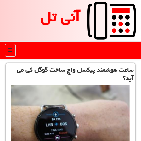
آنی تل
منو
ساعت هوشمند پیكسل واچ ساخت گوگل كی می
آید؟