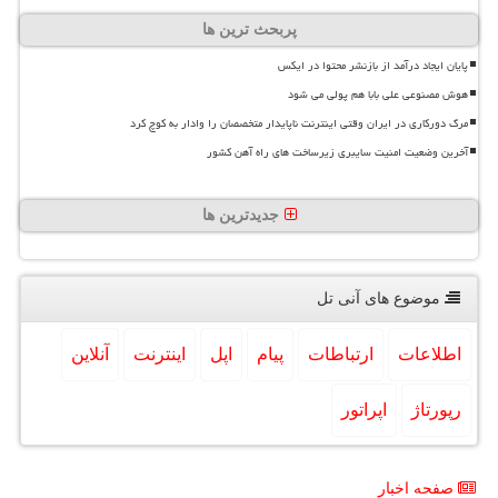
پربحث ترین ها
پایان ایجاد درآمد از بازنشر محتوا در ایکس
هوش مصنوعی علی بابا هم پولی می شود
مرگ دورکاری در ایران وقتی اینترنت ناپایدار متخصصان را وادار به کوچ کرد
آخرین وضعیت امنیت سایبری زیرساخت های راه آهن کشور
جدیدترین ها
موضوع های آنی تل
اطلاعات
ارتباطات
پیام
اپل
اینترنت
آنلاین
رپورتاژ
اپراتور
صفحه اخبار