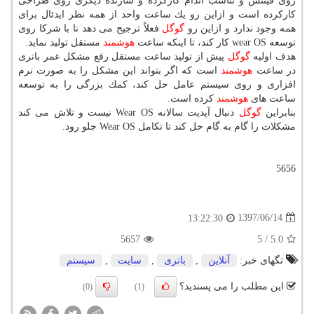
روی فیتنس و تناسب اندام كاركرده و سازنده دیگری روی طراحی
كاركرده است و ازاین رو یك ساعت واحد از همه نظر ایدئال برای
همه وجود ندارد و ازاین رو
گوگل
فعلاً ترجیح می دهد تا با شركا روی
توسعه wear OS كار كند، تا اینكه ساعت
هوشمند
مستقل تولید نماید.
هدف اولیه
گوگل
پیش از تولید ساعت مستقل رفع مشكل عمر باتری
در ساعت
هوشمند
است كه اگر بتواند این مشكل را به صورت نرم
افزاری و روی سیستم عامل حل كند، كمك بزرگی را به توسعه
ساعت های
هوشمند
كرده است.
بنابراین
گوگل
دنبال آپدیت سالانه Wear OS نیست و تلاش می كند
مشكلات را گام به گام حل كند تا تكامل Wear OS جلو رود.
5656
1397/06/14
13:22:30
5657
5
/
5.0
تگهای خبر:
آنلاین
,
باتری
,
سایت
,
سیستم
این مطلب را می پسندید؟
(0)
(1)