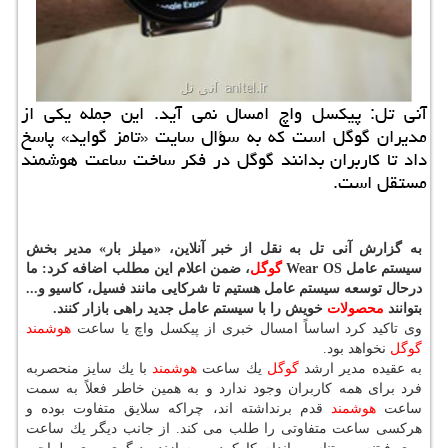
آنی تل: پیكسل واچ امسال نمی آید. این جمله یكی از
مدیران گوگل است كه به سؤال سایت «تامز گواید» پاسخ
داد تا كاربران بدانند گوگل در فكر ساخت ساعت هوشمند
مستقل است.
به گزارش آنی تل به نقل از خبر آنلاین، «میلز بار» مدیر بخش
سیستم عامل Wear OS
گوگل
، ضمن اعلام این مطلب اضافه كرد: ما
درحال توسعه سیستم عامل هستیم تا شركایی مانند فسیل، كاسیو و...
بتوانند
محصولات
خویش را با سیستم عامل جدید راهی بازار كنند.
وی تاكید كرد اساساً امسال خبری از پیكسل واچ یا ساعت
هوشمند
گوگل
نخواهد بود.
به عقیده مدیر ارشد
گوگل
یك ساعت
هوشمند
با یك سایز منحصربه
فرد برای همه كاربران وجود ندارد و به همین خاطر فعلاً به سمت
ساعت
هوشمند
قدم برنداشته اند، چراكه سلایق متفاوت بوده و
هركسی ساعت متفاوتی را طلب می كند. از جانب دیگر یك ساعت