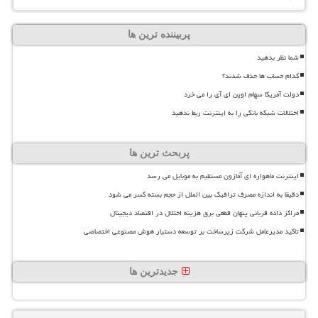
پربیننده ترین ها
شما نظر بدهید
کدام حساب ها حذف شدند؟
دولت آمریکا سهام اوپن ای آی را می خرد
اختلالات شبکه بانکی را به اینترنت ربط ندهید
پربحث ترین ها
اینترنت ماهواره ای آمازون مستقیم به موبایل می رسد
دقیقا به اندازه مصرف ترافیک بین الملل از حجم بسته کسر می شود
مراکز داده قربانی پنهان قطعی برق هزینه اختلال در اقتصاد دیجیتال
تاکید مدیرعامل شرکت زیرساخت بر توسعه دستیار هوش مصنوعی اختصاصی
جدیدترین ها