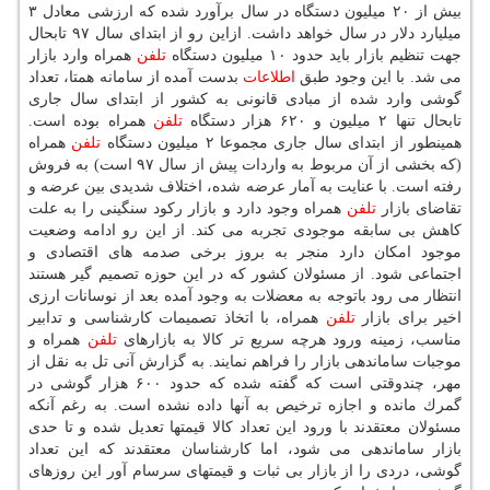
بیش از ۲۰ میلیون دستگاه در سال برآورد شده كه ارزشی معادل ۳
میلیارد دلار در سال خواهد داشت. ازاین رو از ابتدای سال ۹۷ تابحال
جهت تنظیم بازار باید حدود ۱۰ میلیون دستگاه
تلفن
همراه وارد بازار
می شد. با این وجود طبق
اطلاعات
بدست آمده از سامانه همتا، تعداد
گوشی وارد شده از مبادی قانونی به كشور از ابتدای سال جاری
تابحال تنها ۲ میلیون و ۶۲۰ هزار دستگاه
تلفن
همراه بوده است.
همینطور از ابتدای سال جاری مجموعا ۲ میلیون دستگاه
تلفن
همراه
(كه بخشی از آن مربوط به واردات پیش از سال ۹۷ است) به فروش
رفته است. با عنایت به آمار عرضه شده، اختلاف شدیدی بین عرضه و
تقاضای بازار
تلفن
همراه وجود دارد و بازار ركود سنگینی را به علت
كاهش بی سابقه موجودی تجربه می كند. از این رو ادامه وضعیت
موجود امكان دارد منجر به بروز برخی صدمه های اقتصادی و
اجتماعی شود. از مسئولان كشور كه در این حوزه تصمیم گیر هستند
انتظار می رود باتوجه به معضلات به وجود آمده بعد از نوسانات ارزی
اخیر برای بازار
تلفن
همراه، با اتخاذ تصمیمات كارشناسی و تدابیر
مناسب، زمینه ورود هرچه سریع تر كالا به بازارهای
تلفن
همراه و
موجبات ساماندهی بازار را فراهم نمایند. به گزارش آنی تل به نقل از
مهر، چندوقتی است كه گفته شده كه حدود ۶۰۰ هزار گوشی در
گمرك مانده و اجازه ترخیص به آنها داده نشده است. به رغم آنكه
مسئولان معتقدند با ورود این تعداد كالا قیمتها تعدیل شده و تا حدی
بازار ساماندهی می شود، اما كارشناسان معتقدند كه این تعداد
گوشی، دردی را از بازار بی ثبات و قیمتهای سرسام آور این روزهای