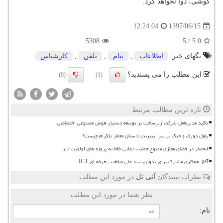
گوشی، دوا نخواهد كرد.
1397/06/15
12:24:04
5308
5
/
5.0
تگهای خبر:
اطلاعات
,
پیام
,
تلفن
,
كارشناس
این مطلب را می پسندید؟
(0)
(1)
تازه ترین مطالب مرتبط
تاکید مدیرعامل شرکت زیرساخت بر توسعه دستیار هوش مصنوعی اختصاصی
پاول دورف و جنگ بر سر اینترنت داستان معمار تلگرام چیست؟
انحصار در فضای مجازی ممنوع حمایت دولتی فقط به پروژه های اولویت دار
آغاز همکاری مشترک برای تدوین سند ملی صلاحیت حرفه ای ICT
نظرات بینندگان
آنی تل
در مورد این مطلب
نظر شما در مورد این مطلب
نام: