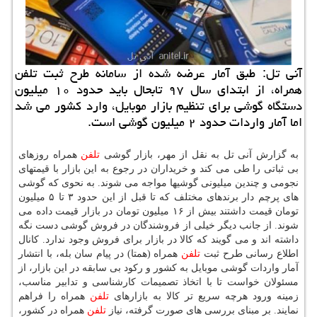
آنی تل: طبق آمار عرضه شده از سامانه طرح ثبت تلفن
همراه، از ابتدای سال ۹۷ تابحال باید حدود ۱۰ میلیون
دستگاه گوشی برای تنظیم بازار موبایل، وارد كشور می شد
اما آمار واردات حدود ۲ میلیون گوشی است.
به گزارش آنی تل به نقل از مهر، بازار گوشی
تلفن
همراه روزهای
بی ثباتی را طی می كند و خریداران در رجوع به این بازار با قیمتهای
نجومی و چندین میلیونی گوشیها مواجه می شوند. به نحوی كه گوشی
های پرچم دار برندهای مختلف كه تا قبل از این حدود ۳ تا ۵ میلیون
تومان قیمت داشتند بیش از ۱۶ میلیون تومان در بازار قیمت داده می
شوند. از جانب دیگر خیلی از فروشندگان در فروش گوشی دست نگه
داشته اند و می گویند كه كالا در بازار برای فروش وجود ندارد. كانال
اطلاع رسانی طرح ثبت
تلفن
همراه (همتا) در پیام سان بله، با انتشار
آمار واردات گوشی موبایل به كشور و ركود بی سابقه در این بازار، از
مسئولان خواست تا با اتخاذ تصمیمات كارشناسی و تدابیر مناسب،
زمینه ورود هرچه سریع تر كالا به بازارهای
تلفن
همراه را فراهم
نمایند. بر مبنای بررسی های صورت گرفته، نیاز
تلفن
همراه در كشور،