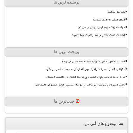
پربیننده ترین ها
شما نظر بدهید
کدام حساب ها حذف شدند؟
دولت آمریکا سهام اوپن ای آی را می خرد
اختلالات شبکه بانکی را به اینترنت ربط ندهید
پربحث ترین ها
اینترنت ماهواره ای آمازون مستقیم به موبایل می رسد
دقیقا به اندازه مصرف ترافیک بین الملل از حجم بسته کسر می شود
مراکز داده قربانی پنهان قطعی برق هزینه اختلال در اقتصاد دیجیتال
تاکید مدیرعامل شرکت زیرساخت بر توسعه دستیار هوش مصنوعی اختصاصی
جدیدترین ها
موضوع های آنی تل