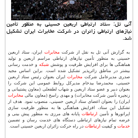
آنی تل: ستاد ارتباطی اربعین حسینی به منظور تأمین
نیازهای ارتباطی زائران در شركت مخابرات ایران تشكیل
شد.
به گزارش آنی تل به نقل از شركت
مخابرات
ایران، ستاد اربعین
حسینی به منظور تأمین نیازهای ارتباطی مراسم اربعین و تولید
هماهنگی ها برای افزایش ظرفیت و پوشش
شبكه
و خدمت رسانی
بیشتر در مناطق زائرپذیر تشكیل شده است. براین اساس مجید
صدری مدیرعامل شركت
مخابرات
ایران بعنوان رئیس ستاد اربعین
حسینی، محمدرضا بیدخام مدیركل روابط عمومی این شركت را
بعنوان دبیر و عضو ستاد اربعین و شهاب لطفعلی (معاون پشتیبانی و
زنجیره تأمین شركت مخابرات) و مهدی راسخ (معاون مالی
مخابرات
ایران) را بعنوان اعضای ستاد اربعین حسینی، منصوب نمود. هدف از
تشكیل این ستاد، افزایش هماهنگی ها به منظور ظرفیت سازی
اپراتورها و تأمین
ارتباطات
پایانه های مرزی به منظور پیش بینی و
عرضه تمام نیازهای ارتباطی دستگاه های خدمت رسان و تضمین
خدمات
و كیفیت
ارتباطات
در راه حركت زائران اربعین حسینی است.