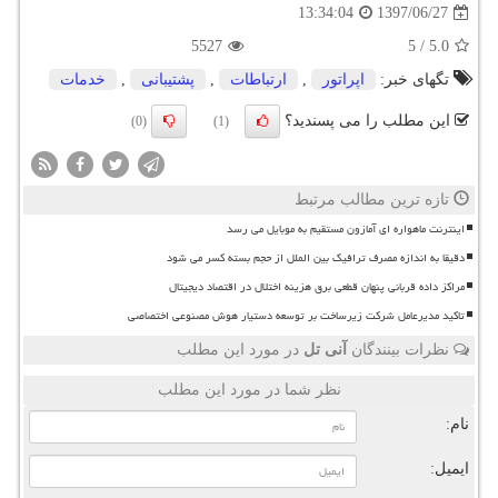
1397/06/27
13:34:04
5527
5
/
5.0
تگهای خبر:
اپراتور
,
ارتباطات
,
پشتیبانی
,
خدمات
این مطلب را می پسندید؟
(0)
(1)
تازه ترین مطالب مرتبط
اینترنت ماهواره ای آمازون مستقیم به موبایل می رسد
دقیقا به اندازه مصرف ترافیک بین الملل از حجم بسته کسر می شود
مراکز داده قربانی پنهان قطعی برق هزینه اختلال در اقتصاد دیجیتال
تاکید مدیرعامل شرکت زیرساخت بر توسعه دستیار هوش مصنوعی اختصاصی
نظرات بینندگان
آنی تل
در مورد این مطلب
نظر شما در مورد این مطلب
نام:
ایمیل: