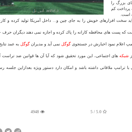
ای بزرگ را
ه پرداخت كم
ه است.
ید سخت افزارهای خویش را به جای چین و... داخل آمریكا تولید كرده و كارخ
ت كه پست های محافظه كارانه را پاك كرده و اجازه نمی دهند دیگران حرف 
امپ اعلام نمود اخبارش در جستجوی
گوگل
نمی آید و مدیران
گوگل
به عمد نتایج 
ز
شبكه
های اجتماعی، این مورد تحقیق شود كه آیا آن ها قوانین ضد تراست آم
 عمومی با ترامپ ملاقاتی داشته باشد و امكان دارد دستور ویژه بعدازاین جلسه رسم
4948
5
/
5.0