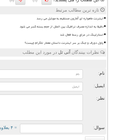
(0)
(1)
تازه ترین مطالب مرتبط
اینترنت ماهواره ای آمازون مستقیم به موبایل می رسد
دقیقا به اندازه مصرف ترافیک بین الملل از حجم بسته کسر می شود
استارلینک در عراق رسما فعال شد
پاول دورف و جنگ بر سر اینترنت داستان معمار تلگرام چیست؟
نظرات بینندگان
آنی تل
در مورد این مطلب
ن
نام:
ایمیل:
نظر:
سوال:
= ۴ بعلاوه ۳