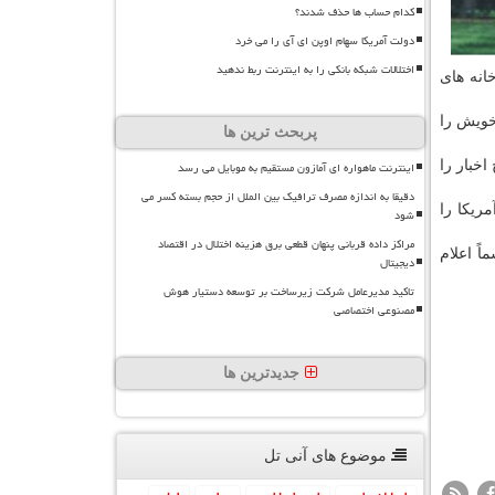
کدام حساب ها حذف شدند؟
دولت آمریکا سهام اوپن ای آی را می خرد
اختلالات شبکه بانکی را به اینترنت ربط ندهید
انه های
خویش را
پربحث ترین ها
اخبار را
اینترنت ماهواره ای آمازون مستقیم به موبایل می رسد
دقیقا به اندازه مصرف ترافیک بین الملل از حجم بسته کسر می
ریكا را
شود
مراکز داده قربانی پنهان قطعی برق هزینه اختلال در اقتصاد
اً اعلام
دیجیتال
تاکید مدیرعامل شرکت زیرساخت بر توسعه دستیار هوش
مصنوعی اختصاصی
جدیدترین ها
موضوع های آنی تل