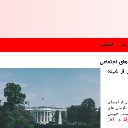
رتاژ
فناوری
های اجتماعی
 از شبكه
شی از امضای
سازمان های
رسمی خویش
گل
و... آغاز