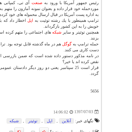
رئیس جمهور آمریكا با ورود به
صنعت
آی تی، كمپانی ه
موردحمله خود قرار داده و بعنوان نمونه آمازون را متهم ب
به اداره پست آمریكا در قبال ارسال محموله های خود كرد
ترامپ همینطور با یك رشته توئیت به
اپل
اخطار داد كه با
خویش را به این كشور بازگرداند.
همچنین توئیتر و سایر
شبكه
های اجتماعی را متهم كرده اس
بزنند.
حمله ترامپ به
گوگل
هم در ماه گذشته قابل توجه بود. تر
دست كاری می كنند.
در نامه مذكور دستور داده شده است كه ضمن بازرسی ا
نقض كرده اند یا خیر؟
قرار است 25 سپتامبر یعنی دو روز دیگر دادستان
گردد.
5656
1397/07/03
14:06:02
تگهای خبر:
آنلاین
,
اپل
,
توئیتر
,
شبكه
این مطلب را می پسندید؟