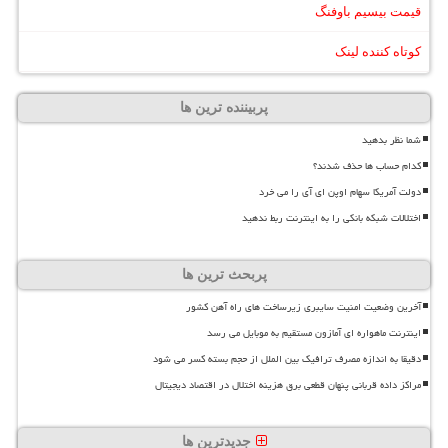
قیمت بیسیم باوفنگ
کوتاه کننده لینک
پربیننده ترین ها
شما نظر بدهید
کدام حساب ها حذف شدند؟
دولت آمریکا سهام اوپن ای آی را می خرد
اختلالات شبکه بانکی را به اینترنت ربط ندهید
پربحث ترین ها
آخرین وضعیت امنیت سایبری زیرساخت های راه آهن کشور
اینترنت ماهواره ای آمازون مستقیم به موبایل می رسد
دقیقا به اندازه مصرف ترافیک بین الملل از حجم بسته کسر می شود
مراکز داده قربانی پنهان قطعی برق هزینه اختلال در اقتصاد دیجیتال
جدیدترین ها