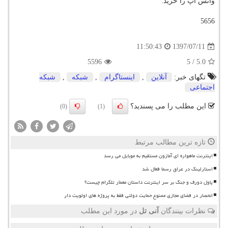
واتس اَپ را خرید.
5656
1397/07/11
11:50:43
5596
5
/
5.0
تگهای خبر:
آنلاین
,
اینستاگرام
,
شبكه
,
شبكه
اجتماعی
این مطلب را می پسندید؟
(0)
(1)
تازه ترین مطالب مرتبط
اینترنت ماهواره ای آمازون مستقیم به موبایل می رسد
استارلینک در عراق رسما فعال شد
پاول دورف و جنگ بر سر اینترنت داستان معمار تلگرام چیست؟
انحصار در فضای مجازی ممنوع حمایت دولتی فقط به پروژه های اولویت دار
نظرات بینندگان
آنی تل
در مورد این مطلب