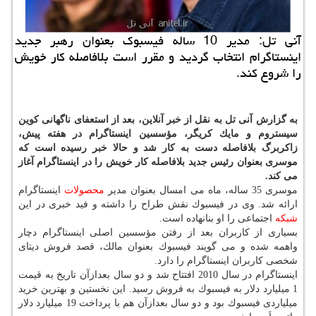
آنی تل: مدیر 10 ساله فیسبوك بعنوان رهبر جدید
اینستاگرام انتخاب گردید و مقرر است بلافاصله كار خویش
را شروع كند.
به گزارش آنی تل به نقل از خبر آنلاین، بعد از استعفای ناگهانی كوین
سیستروم و مایك كریگر، مؤسسین اینستاگرام در هفته پیش،
زاكربرگ بلافاصله دست به كار شد و حالا خبر رسیده است كه
موسری بعنوان رئیس جدید بلافاصله كار خویش را در اینستاگرام آغاز
می كند.
موسری 35 ساله، ماه می امسال بعنوان مدیر
محصولات
اینستاگرام
ارائه شد. وی در فیسبوك نقش طراح را داشته و فید خبری در این
شبكه
اجتماعی را او بنانهاده است.
بسیاری از كاربران بعد از رفتن مؤسسین اصلی اینستاگرام دچار
واهمه شده و می گویند فیسبوك بعنوان مالك، قصد فروش دیتای
شخصی كاربران اینستاگرام را دارد.
اینستاگرام در سال 2010 افتتاح شد و دو سال بعدازآن تاریخ به قیمت
1 میلیارد دلار به فیسبوك به فروش رسید. این نخستین و بهترین خرید
میلیاردی فیسبوك بود و دو سال بعدازآن هم با پرداخت 19 میلیارد دلار