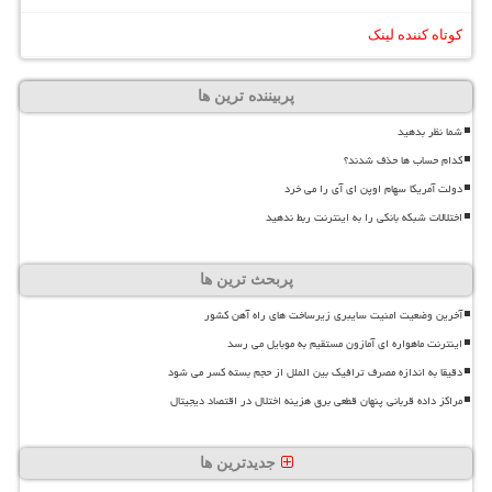
کوتاه کننده لینک
پربیننده ترین ها
شما نظر بدهید
کدام حساب ها حذف شدند؟
دولت آمریکا سهام اوپن ای آی را می خرد
اختلالات شبکه بانکی را به اینترنت ربط ندهید
پربحث ترین ها
آخرین وضعیت امنیت سایبری زیرساخت های راه آهن کشور
اینترنت ماهواره ای آمازون مستقیم به موبایل می رسد
دقیقا به اندازه مصرف ترافیک بین الملل از حجم بسته کسر می شود
مراکز داده قربانی پنهان قطعی برق هزینه اختلال در اقتصاد دیجیتال
جدیدترین ها