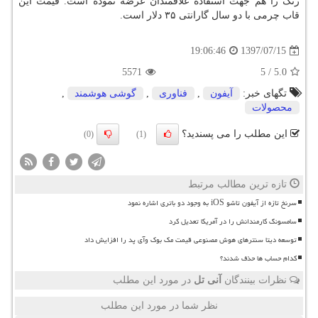
رنگ را هم جهت استفاده علاقمندان عرضه نموده است. قیمت این
قاب چرمی با دو سال گارانتی ۳۵ دلار است.
1397/07/15
19:06:46
5571
5
/
5.0
تگهای خبر:
آیفون
,
فناوری
,
گوشی هوشمند
,
محصولات
این مطلب را می پسندید؟
(0)
(1)
تازه ترین مطالب مرتبط
سرنخ تازه از آیفون تاشو iOS به وجود دو باتری اشاره نمود
سامسونگ کارمندانش را در آمریکا تعدیل کرد
توسعه دیتا سنترهای هوش مصنوعی قیمت مک بوک وآی پد را افزایش داد
کدام حساب ها حذف شدند؟
نظرات بینندگان
آنی تل
در مورد این مطلب
نظر شما در مورد این مطلب