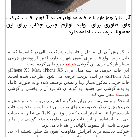
آنی تل: همزمان با عرضه مدلهای جدید آیفون رقابت شركت
های فناوری برای تولید لوازم جانبی جذاب برای این
محصولات به شدت ادامه دارد.
به گزارش آنی تل به نقل از فایومك، شركت توتالی در كالیفرنیا كه به
دلیل تولید انواع قاب برای آیفون شهرت دارد، اخیرا از پوشش چرمی
بسیار باریكی برای این گوشی
هوشمند
رونمایی كرده است.
این قاب چرمی در سه مدل برای iPhone XS Max، iPhone XSو
iPhone XRكه در آینده نزدیك عرضه می شود، طراحی شده است.
قاب چرمی مذكور بسیار زیبا و نفیس توصیف شده و به صورت كامل
به بدنه گوشی می چسبد، به گونه ای كه فرد آن را بخشی از گوشی
هوشمند
تلقی می كند.
استحكام و مقاومت در برابر هرگونه فشار، رطوبت، خط و خش و
غیره همچون دیگر خصوصیت های مثبت این قاب است. ضخامت قاب
یادشده تنها ۰.۵ میلیمتر است كه در نوع خود كاملا بی نظیر به حساب
می آید. استفاده از این قاب چرمی مقاومت بدنه گوشی در برابر
ضربات ناشی از سقوط ناگهانی را هم بالا می برد.
شركت یادشده برای افزایش مقاومت آیفون یك طلق شیشه ای بی