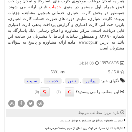
همراه، امكان دریافت موجودی كارت های پاسارگاد و امكان پرداخت
قبض همراه اول مستمر در منوی
خدمات
قبض ارائه می شوند.
همینطور در بخش كارت اعتباری خدماتی همچون مشاهده جزئیات
پرونده كارت اعتباری، نمایش دوره های صورت حساب كارت اعتباری،
بازپرداخت آنی كارت اعتباری و گزارش پرداخت بدهی كارت اعتباری
قابل دریافت است. مركز مشاوره و اطلاع رسانی بانك پاسارگاد به
شماره ۸۲۸۹۰ و همینطور سامانه ارتباط با مشتریان در سایت این
بانك به آدرس www.bpi.ir آماده ارائه مشاوره و پاسخ به سؤالات
مشتریان است.
1397/08/05
14:14:08
5391
5
/
5.0
تگهای خبر:
اپراتور
,
تلفن
,
خدمات
,
سایت
این مطلب را می پسندید؟
(0)
(1)
تازه ترین مطالب مرتبط
اینترنت ماهواره ای آمازون مستقیم به موبایل می رسد
دقیقا به اندازه مصرف ترافیک بین الملل از حجم بسته کسر می شود