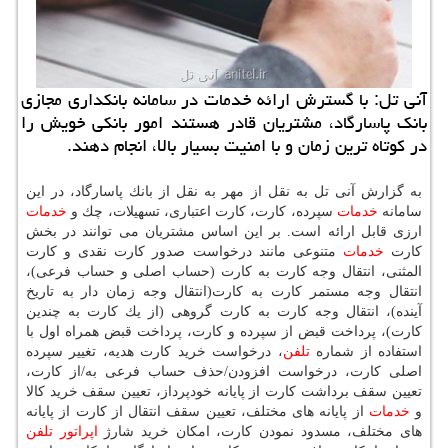
آنی تل: با گسترش ارائه خدمات در سامانه بانكداری مجازی
بانك پاسارگاد، مشتریان قادر هستند امور بانكی خویش را
در كوتاه ترین زمان و با امنیت بسیار بالا، انجام دهند.
به گزارش آنی تل به نقل از مهر به نقل از بانك پاسارگاد، در این
سامانه
خدمات
سپرده، كارت، كارت اعتباری، تسهیلات، چك و
خدمات
ارزی قابل ارائه است. بر این اساس مشتریان می توانند در بخش
كارت
خدمات
متنوعی مانند درخواست صدور كارت نقدی و كارت
المثنی، انتقال وجه كارت به كارت (حساب اصلی و حساب فرعی)،
انتقال وجه مستمر كارت به كارت(انتقال وجه زمان دار به تاریخ
آینده)، انتقال وجه كارت به كارت گروهی (از یك كارت به چندین
كارت)، پرداخت قبض از سپرده و كارت، پرداخت قبض همراه اول با
استفاده از شماره
تلفن
، درخواست خرید كارت هدیه، تغییر سپرده
اصلی كارت، درخواست افزودن/حذف حساب فرعی به/از كارت،
تعیین سقف برداشت كارت از پایانه خودپرداز، تعیین سقف خرید كالا
و
خدمات
از پایانه های مختلف، تعیین سقف انتقال از كارت از پایانه
های مختلف، مسدود نمودن كارت، امكان خرید شارژ
اپراتور
تلفن