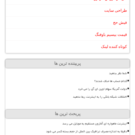
طراحی سایت
فیش حج
قیمت بیسیم باوفنگ
کوتاه کننده لینک
پربیننده ترین ها
شما نظر بدهید
کدام حساب ها حذف شدند؟
دولت آمریکا سهام اوپن ای آی را می خرد
اختلالات شبکه بانکی را به اینترنت ربط ندهید
پربحث ترین ها
اینترنت ماهواره ای آمازون مستقیم به موبایل می رسد
دقیقا به اندازه مصرف ترافیک بین الملل از حجم بسته کسر می شود