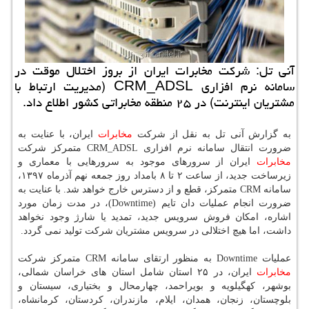
آنی تل: شركت مخابرات ایران از بروز اختلال موقت در
سامانه نرم افزاری CRM_ADSL (مدیریت ارتباط با
مشتریان اینترنت) در ۲۵ منطقه مخابراتی كشور اطلاع داد.
به گزارش آنی تل به نقل از شركت
مخابرات
ایران، با عنایت به
ضرورت انتقال سامانه نرم افزاری CRM_ADSL متمركز شركت
مخابرات
ایران از سرورهای موجود به سرورهایی با معماری و
زیرساخت جدید، از ساعت ۲ تا ۸ بامداد روز جمعه نهم آذرماه ۱۳۹۷،
سامانه CRM متمركز، قطع و از دسترس خارج خواهد شد. با عنایت به
ضرورت انجام عملیات دان تایم (Downtime)، در مدت زمان مورد
اشاره، امكان فروش سرویس جدید، تمدید یا شارژ وجود نخواهد
داشت، اما هیچ اختلالی در سرویس مشتریان شركت تولید نمی گردد.
عملیات Downtime به منظور ارتقای سامانه CRM متمركز شركت
مخابرات
ایران، در ۲۵ استان شامل استان های خراسان شمالی،
بوشهر، كهگیلویه و بویراحمد، چهارمحال و بختیاری، سیستان و
بلوچستان، زنجان، همدان، ایلام، مازندران، كردستان، كرمانشاه،