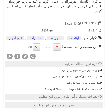
مركزی، گلستان، هرمزگان، اردبیل، كرمان، گیلان، یزد، خوزستان،
البرز، قم، قزوین، سمنان، خراسان جنوبی و آذربایجان غربی اجرا می
گردد.
1397/09/08
15:29:48
5405
5
/
5.0
تگهای خبر:
اینترنت
,
سرویس
,
مخابرات
,
نرم افزار
این مطلب را می پسندید؟
(0)
(1)
تازه ترین مطالب مرتبط
هوش مصنوعی علی بابا هم پولی می شود
اینترنت ماهواره ای آمازون مستقیم به موبایل می رسد
استارلینک در عراق رسما فعال شد
ببینید ماجرای فروش قطره بیهوشی در اینستاگرام چه بود؟
نظرات بینندگان
آنی تل
در مورد این مطلب
نظر شما در مورد این مطلب