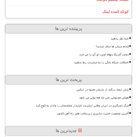
کوتاه کننده لینک
پربیننده ترین ها
شما نظر بدهید
کدام حساب ها حذف شدند؟
دولت آمریکا سهام اوپن ای آی را می خرد
اختلالات شبکه بانکی را به اینترنت ربط ندهید
پربحث ترین ها
پایان ایجاد درآمد از بازنشر محتوا در ایکس
هوش مصنوعی علی بابا هم پولی می شود
مرگ دورکاری در ایران وقتی اینترنت ناپایدار متخصصان را وادار به کوچ کرد
آخرین وضعیت امنیت سایبری زیرساخت های راه آهن کشور
جدیدترین ها