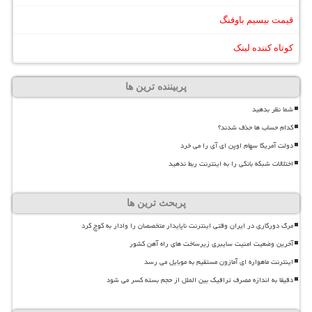
قیمت بیسیم باوفنگ
کوتاه کننده لینک
پربیننده ترین ها
شما نظر بدهید
کدام حساب ها حذف شدند؟
دولت آمریکا سهام اوپن ای آی را می خرد
اختلالات شبکه بانکی را به اینترنت ربط ندهید
پربحث ترین ها
مرگ دورکاری در ایران وقتی اینترنت ناپایدار متخصصان را وادار به کوچ کرد
آخرین وضعیت امنیت سایبری زیرساخت های راه آهن کشور
اینترنت ماهواره ای آمازون مستقیم به موبایل می رسد
دقیقا به اندازه مصرف ترافیک بین الملل از حجم بسته کسر می شود