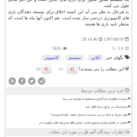
طول می كشد.
به هرحال به نظر می آید این كمیته اخلاق برای توسعه دهندگان بازی
های كامپیوتری دردسر ساز شده است. هم اكنون آنها ماه ها است كه
منتظر تایید بازی ها هستند.
1397/09/18
20:14:40
5631
5
/
5.0
تگهای خبر:
آنلاین
,
سیستم
,
كامپیوتر
این مطلب را می پسندید؟
(0)
(1)
تازه ترین مطالب مرتبط
اینترنت ماهواره ای آمازون مستقیم به موبایل می رسد
استارلینک در عراق رسما فعال شد
پاول دورف و جنگ بر سر اینترنت داستان معمار تلگرام چیست؟
انحصار در فضای مجازی ممنوع حمایت دولتی فقط به پروژه های اولویت دار
نظرات بینندگان
آنی تل
در مورد این مطلب