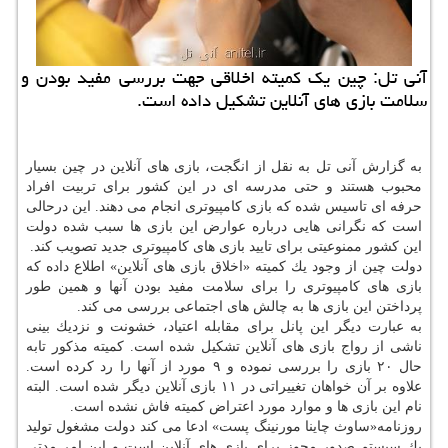
آنی تل: چین یك كمیته اخلاقی جهت بررسی مفید بودن و
سلامت بازی های آنلاین تشكیل داده است.
به گزارش آنی تل به نقل از انگجت، بازی های آنلاین در چین بسیار
محبوب هستند و حتی مدرسه ای در این كشور برای تربیت افراد
حرفه ای تاسیس شده كه بازی كامپیوتری انجام می دهند. این درحالی
است كه نگرانی هایی درباره عوارض این بازی ها سبب شده دولت
این كشور ممنوعیتی برای تایید بازی های كامپیوتری جدید تصویب كند.
دولت چین از وجود یك كمیته «اخلاق بازی های آنلاین» اطلاع داده كه
بازی های كامپیوتری را برای سلامت مفید بودن آنها و همین طور
پرداختن این بازی ها به چالش های اجتماعی بررسی می كند.
به عبارت دیگر این پانل برای مقابله اعتیاد، خشونت و نزدیك بینی
ناشی از رواج بازی های آنلاین تشكیل شده است. كمیته مذكور تابه
حال ۲۰ بازی را بررسی نموده و ۹ مورد از آنها را رد كرده است.
علاوه بر آن خواهان تغییراتی در ۱۱ بازی آنلاین دیگر شده است. البته
نام این بازی ها و موارد مورد اعتراض كمیته فاش نشده است.
روزنامه«ساوث چاینا مورنینگ پست» ادعا می كند دولت مشغول تولید
یك سیستم صدور مجوز برای بازی های آنلاین است و این امر مدتی