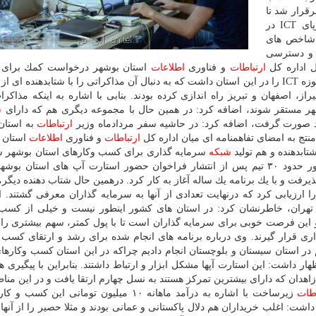
اران برقرار شد تا
این استان پایلوتی برای توانمندسازی كسب وكارهای نوپای ICT در
ر شاخص های
د و دسترسی
بل اداره كل
ارتباطات
و فناوری
اطلاعات
استان بوشهر درخواست كمك برای ا
شتابدهی و سرمایه گذاری در حوزه كسب وكارهای نوپای حوزه ICT را در این استان داشت كه به دنبال آن مذاكراتی را با شتابدهند
 اصفهان و تبریز راه اندازی كرده بودند. بنابی با اشاره به اینكه مذاكرات
بوشهر مستقر شوند، اضافه كرد: در همین حال با مجموعه دیگری هم كه دارای
ش
ارتباطات
به استان
تج به امضای تفاهمنامه ای میان اداره كل
ارتباطات
و فناوری
اطلاعات
استان ب
شبكه
سرمایه گذاری برای كسب وكارهای استان بوشهر 
زیرساخت با اشاره به حضور حدود ۳۰ تیم پس از انتشار فراخوان حضور استارت آپ های استان ب
پذیرفت و با یك برنامه یك ساله آغاز به كار كرد. درهمین حال شتاب دهنده دیگر
ا ارزیابی كرد كه درنهایت تعدادی از آنها به سرمایه گذاران معرفی گشتند. ا
تهران، خاطرنشان كرد: در استان های كشور اینطور نیست و خیلی از كسب 
و این فرصت خوبی برای سرمایه گذاران است تا با پول كمتر، سهم بیشتری را ب
ی قرار گیرند. وی درباره برنامه های انجام شده برای رشد و ارتقای كسب 
 در استان سیستان و بلوچستان انجام دادیم چراكه در این استان كسب وكارها
ر داشت: این استارت آپها مشكل ابزار و ارتباط داشتند. بنابراین با پیگیری ه
 زاهدان كه دارای بیشترین تمركز هستند به نسل چهارم ارتقا یافت و در این منا
اطات
زیرساخت با اشاره به درآمد ماهانه ۱۰ میلیون تومانی این كس