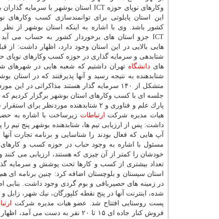
وكارهای نوپای حوزه ICT استان بوشهر با سرمایه گذ
كشور باشد. وی با اشاره به اینكه استان بوشهر از نظ
ICT جزو استان های برخوردار كشور به حساب می آی
هایی بالایی در این استان وجود دارد، اظهار داشت: از ق
های
دانشگاه
تهران داشتیم كه شعبه هایی در شهرهای شیراز،
شتابدهنده به نتیجه رسید و آنها پذیرفتند كه در استان 
متشكل از ۱۴۰ سرمایه گذار هستند مذاكراتی در این مورد صورت گرفت، اضافه كرد: در حاشیه سفر مردادماه وزیر
جلسه ای با كسب وكارهای استان بوشهر برگزار كردیم كه من
پارك علم و فناوری و ۲ شتابدهنده موردنظر برای استقرار شتابدهنده و هم تولید
هیات مدیره شركت
ارتباطات
داشت: پس از ارزیابی تیم ها، شتابدهنده بوشهر پنج تیم را 
آپ هایی كه فعال بودند را شناسایی و برنامه تجارت آنها ر
مسئول با اشاره به وجود حباب در حوزه كسب و كارهای 
خودشان را كمتر از آن چیزی كه هستند، ارزیابی می كنند 
تعداد بیشتری از كسب و كارها تحت پوشش و سرمایه گذار
استان سیستان و بلوچستان اضافه كرد: چنین برنامه ای هم
در زمینه های حصیربافی و بوم گردی وجود داشت. بنابی اظها
شده، اینترنت آنها در پنج نقطه كلپورگان، نیك شهر، زابل و
پست روستایی افتتاح شد. عضو هیات مدیره شركت
ارتب