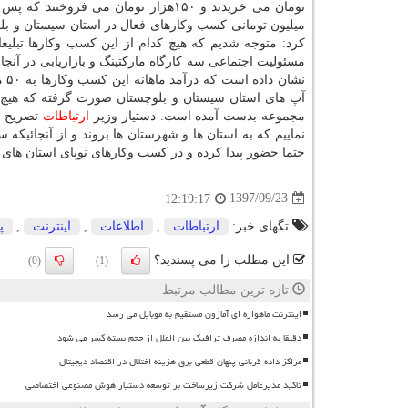
میلیون تومانی كسب وكارهای فعال در استان سیستان و بلو
كرد: متوجه شدیم كه هیچ كدام از این كسب وكارها تبلیغات 
مسئولیت اجتماعی سه كارگاه ماركتینگ و بازاریابی در آنجا
نش
آپ های استان سیستان و بلوچستان صورت گرفته كه هیچ هز
مجموعه بدست آمده است. دستیار وزیر
ارتباطات
تصریح كر
نماییم كه به استان ها و شهرستان ها بروند و از آنجائیكه س
حتما حضور پیدا كرده و در كسب وكارهای نوپای استان های 
1397/09/23
12:19:17
تگهای خبر:
ارتباطات
,
اطلاعات
,
اینترنت
,
پ
این مطلب را می پسندید؟
(0)
(1)
تازه ترین مطالب مرتبط
اینترنت ماهواره ای آمازون مستقیم به موبایل می رسد
دقیقا به اندازه مصرف ترافیک بین الملل از حجم بسته کسر می شود
مراکز داده قربانی پنهان قطعی برق هزینه اختلال در اقتصاد دیجیتال
تاکید مدیرعامل شرکت زیرساخت بر توسعه دستیار هوش مصنوعی اختصاصی