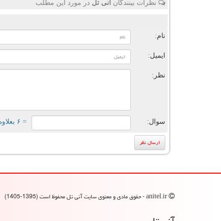
نظرات بینندگان
آنی تل
در مورد این مطلب
ن
نام:
ایمیل:
نظر:
سوال:
= ۶ بعلاوه ۳
anitel.ir - حقوق مادی و معنوی سایت آنی تل محفوظ است (1395-1405)
آنی تل