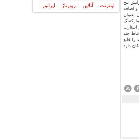
ون تومان رسید. وی افزایش پنج
اینترنت
آنلاین
رپورتاژ
اپراتور
و اضافه
 بعنوان
ماركتینگ
شی از استارت
باط چند
را قانع
كان دارد