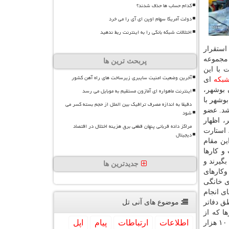
کدام حساب ها حذف شدند؟
دولت آمریکا سهام اوپن ای آی را می خرد
اختلالات شبکه بانکی را به اینترنت ربط ندهید
ستقرار
ه ای از مجموعه
پربحث ترین ها
 با این
آخرین وضعیت امنیت سایبری زیرساخت های راه آهن کشور
بكه
ای
 بوشهر،
اینترنت ماهواره ای آمازون مستقیم به موبایل می رسد
وشهر با
دقیقا به اندازه مصرف ترافیک بین الملل از حجم بسته کسر می
شد. عضو
شود
وشهر، اظهار
مراکز داده قربانی پنهان قطعی برق هزینه اختلال در اقتصاد
، استارت
دیجیتال
ین مقام
و كارها
گیرند و
جدیدترین ها
وكارهای
ی خانگی
ای انجام
طق دفاتر
موضوع های آنی تل
ب و كارها كه از
اطلاعات
ارتباطات
پیام
اپل
فروش كنار جاده ای ۱۵ تا ۲۰ نفر به دست می آمد، اظهار داشت: اغلب خریداران هم دلال پاكستانی و عمانی بودند و مثلا حصیر را از آنها ۱۰ هزار