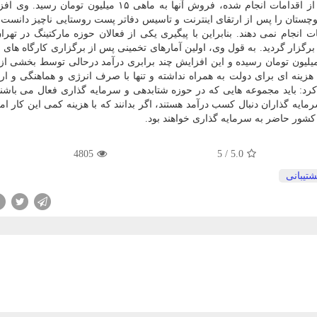
تومان می خریدند و ۱۵۰هزار تومان می فروختند كه پس از اقدامات انجام شده، فروش آنها به ماهی ۱۵ میلی
چستان را پس از ارتقای اینترنت و تاسیس دفاتر پست روستایی ناچیز دانست 
انجام نمی دهند. بنابراین با پیگیری یكی از فعالان حوزه ماركتینگ در تهران
 برگزار گردید. به قول وی، اولین آمارهای تخمینی پس از برگزاری كارگاه های 
ان داده است كه درآمد ماهانه این كسب وكارها به ۵۰ میلیون تومان رسیده و این افزایش چند برابری درآمد درحالی توسط بخ
ینه ای برای دولت به همراه نداشته و تنها با صرف انرژی و هماهنگی و ارت
د: باید مجموعه هایی كه در حوزه شتابدهی و سرمایه گذاری فعال می باشند 
رمایه گذاران دنبال كسب درآمد هستند، اگر بدانند كه با هزینه كمی این كار ام
كشور حاضر به سرمایه گذاری خواهند بود.
4805
5
/
5.0
شتیبانی