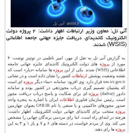
آنی تل: معاون وزیر ارتباطات اظهار داشت: ۴ پروژه دولت
الكترونیك كاندیدای دریافت جایزه جهانی جامعه اطلاعاتی
(WSIS) شدند.
به گزارش آنی تل به نقل از مهر، امیر ناظمی در توئیتر نوشت: ۴
مورد از
پروژه
های دولت الكترونیك كاندیدای جایزه جهانی جامعه
اطلاعاتی (WSIS) شدند. یكی از این
پروژه
ها سامانه «دیار» است كه
نقشه وضعیت پوشش
ارتباطات
كشور را نشان داده است و در نشانی
uso.ict.gov.ir قرار دارد. وی افزود: سامانه «نما» دیگر
پروژه
ای است
كه پشتیبان تصمیم گیری درباب مجوزدهی در كشور بوده و سامانه
دادور (dadvar)
پروژه
ای برای شكایت و پاسخ درباب دریافت مجوز
است. رئیس سازمان فناوری
اطلاعات
ایران با اشاره به پنجره واحد
صدور مجوزهای حاكمیتی و یا صنفی با نام G۴B.IR بعنوان چهارمین
پروژه
منتخب برای كاندیدای جهانی دولت الكترونیك، اظهار داشت:
هرچند در ابتدای راه است، اما رای مردمی برندگان جهانی را مشخص
می كند. وی از مردم خواست در دسته های ۶ و ۷ و باز ۱ و ۳ به این
پروژه
ها رای دهند.