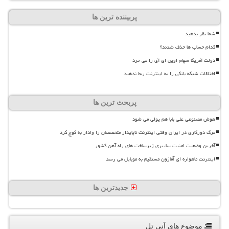
پربیننده ترین ها
شما نظر بدهید
کدام حساب ها حذف شدند؟
دولت آمریکا سهام اوپن ای آی را می خرد
اختلالات شبکه بانکی را به اینترنت ربط ندهید
پربحث ترین ها
هوش مصنوعی علی بابا هم پولی می شود
مرگ دورکاری در ایران وقتی اینترنت ناپایدار متخصصان را وادار به کوچ کرد
آخرین وضعیت امنیت سایبری زیرساخت های راه آهن کشور
اینترنت ماهواره ای آمازون مستقیم به موبایل می رسد
جدیدترین ها
موضوع های آنی تل