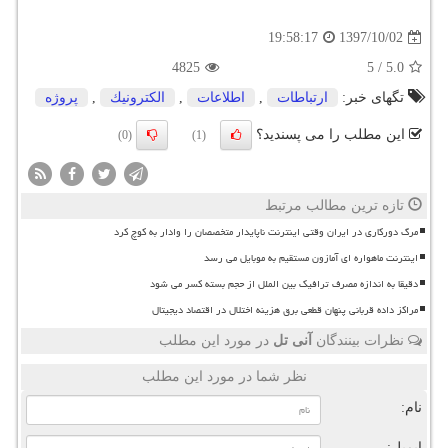
1397/10/02
19:58:17
4825
5
/
5.0
تگهای خبر:
ارتباطات
,
اطلاعات
,
الكترونیك
,
پروژه
این مطلب را می پسندید؟
(0)
(1)
تازه ترین مطالب مرتبط
مرگ دورکاری در ایران وقتی اینترنت ناپایدار متخصصان را وادار به کوچ کرد
اینترنت ماهواره ای آمازون مستقیم به موبایل می رسد
دقیقا به اندازه مصرف ترافیک بین الملل از حجم بسته کسر می شود
مراکز داده قربانی پنهان قطعی برق هزینه اختلال در اقتصاد دیجیتال
نظرات بینندگان
آنی تل
در مورد این مطلب
نظر شما در مورد این مطلب
نام:
ایمیل: