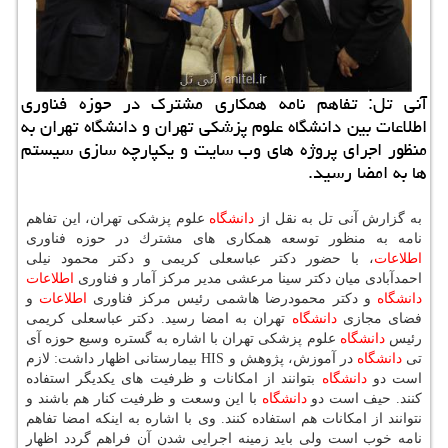
آنی تل: تفاهم نامه همكاری مشترك در حوزه فناوری
اطلاعات بین دانشگاه علوم پزشكی تهران و دانشگاه تهران به
منظور اجرای پروژه های وب سایت و یكپارچه سازی سیستم
ها به امضا رسید.
به گزارش آنی تل به نقل از
دانشگاه
علوم پزشكی تهران، این تفاهم
نامه به منظور توسعه همكاری های مشترك در حوزه فناوری
اطلاعات
، با حضور دكتر عباسعلی كریمی و دكتر محمود نیلی
احمدآبادی میان دكتر سینا مرعشی مدیر مركز آمار و فناوری
اطلاعات
دانشگاه
و دكتر محمودرضا هاشمی رئیس مركز فناوری
اطلاعات
و
فضای مجازی
دانشگاه
تهران به امضا رسید. دكتر عباسعلی كریمی
رئیس
دانشگاه
علوم پزشكی تهران با اشاره به گستره وسیع حوزه آی
تی
دانشگاه
در آموزش، پژوهش و HIS بیمارستانی اظهار داشت: لازم
است دو
دانشگاه
بتوانند از امكانات و ظرفیت های یكدیگر استفاده
كنند. حیف است دو
دانشگاه
با این وسعت و ظرفیت كنار هم باشند و
نتوانند از امكانات هم استفاده كنند. وی با اشاره به اینكه امضا تفاهم
نامه خوب است ولی باید زمینه اجرایی شدن آن فراهم گردد اظهار