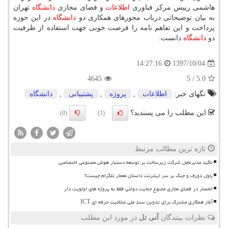
هاشمی رییس مركز فناوری
اطلاعات
و فضای مجازی
دانشگاه
تهران
به بیان توضیحاتی درباب محورهای همكاری دو
دانشگاه
در این حوزه
پرداخت و این تفاهم نامه را فرصت خوبی جهت استفاده از ظرفیت
دو
دانشگاه
دانست.
1397/10/04
14:27:16
4645
5
/
5.0
تگهای خبر:
اطلاعات
,
پروژه
,
پشتیبانی
,
دانشگاه
این مطلب را می پسندید؟
(0)
(1)
تازه ترین مطالب مرتبط
تاکید مدیرعامل شرکت زیرساخت بر توسعه دستیار هوش مصنوعی اختصاصی
پاول دورف و جنگ بر سر اینترنت داستان معمار تلگرام چیست؟
انحصار در فضای مجازی ممنوع حمایت دولتی فقط به پروژه های اولویت دار
آغاز همکاری مشترک برای تدوین سند ملی صلاحیت حرفه ای ICT
نظرات بینندگان
آنی تل
در مورد این مطلب