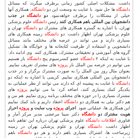
داشت: مشكلات اصلی كشور زمانی برطرف میگردد كه مسائل
دانشگاه
ها حل شود. با عنایت به وسعت این دو
دانشگاه
، همكاری آنها
خیلی از مشكلات را برطرف خواهدنمود.
دو
دانشگاه
در جذب
دانشجویان بین المللی باهم همكاری كنند
رئیس
دانشگاه
علوم پزشكی
تهران، با اشاره به گستره همكاری های مشترك دو
دانشگاه
تهران و
علوم پزشكی تهران اظهار داشت: دو
دانشگاه
زمینه همكاری های
بسیاری دارند و می توانند در عرصه های مختلف مانند مسائل
دانشجویی و استفاده از ظرفیت كتابخانه ها و خوابگاه ها، تشكیل
گروه های آموزشی و تحقیقاتی مشترك، همكاری كنند. وی ادامه داد:
با عنایت به اینكه ۲
دانشگاه
عضو كنسرسیوم پنج
دانشگاه
باز هستیم
می توانیم در عرصه بین الملل باز
پروژه
های مشترك تعریف نماییم.
بعنوان مثال روز بین الملل را به صورت مشترك برگزار و در جذب
دانشجویان بین المللی همكاری نماییم. كریمی با اشاره به اینكه دو
دانشگاه
با عنایت به پیشینه ای كه دارند می توانند از نظر عملیاتی به
یكدیگر كمك بسیاری كنند، اضافه كرد: ما می توانیم
پروژه
های
مشترك بسیاری را در حوزه های مختلف برنامه ریزی نماییم. هم من و
هم دكتر نیلی به همكاری دو
دانشگاه
اعتقاد داریم و باید كمك نماییم
این همكاری ها، عملیاتی شود.
اجرای
پروژه
وب سایت و
پروژه
احراز
هویت مشترك دو
دانشگاه
دكتر سینا مرعشی مدیر مركز آمار و
فناوری
اطلاعات
دانشگاه
علوم پزشكی تهران درباره این تفاهم نامه
اظهار داشت:
دانشگاه
تهران و علوم پزشكی تهران در زمینه
زیرساخت ها، اشتراك بسیاری باهم دارند و هر دو
دانشگاه
باهم