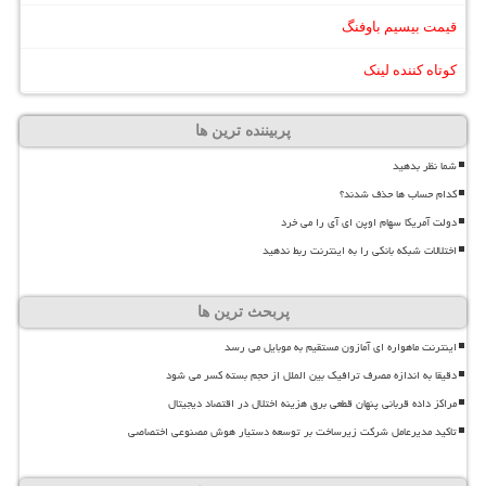
قیمت بیسیم باوفنگ
کوتاه کننده لینک
پربیننده ترین ها
شما نظر بدهید
کدام حساب ها حذف شدند؟
دولت آمریکا سهام اوپن ای آی را می خرد
اختلالات شبکه بانکی را به اینترنت ربط ندهید
پربحث ترین ها
اینترنت ماهواره ای آمازون مستقیم به موبایل می رسد
دقیقا به اندازه مصرف ترافیک بین الملل از حجم بسته کسر می شود
مراکز داده قربانی پنهان قطعی برق هزینه اختلال در اقتصاد دیجیتال
تاکید مدیرعامل شرکت زیرساخت بر توسعه دستیار هوش مصنوعی اختصاصی