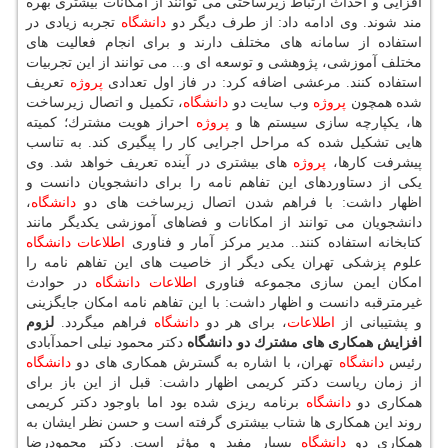
افزایی و احداث ارتباط زیرساختی می توانند از امكانات بیشتری بهره
مند شوند. وی ادامه داد: از طرف دیگر دو
دانشگاه
تجربه زیادی در
استفاده از سامانه های مختلف دارند و برای انجام فعالیت های
مختلف آموزشی، پژوهشی و توسعه ای و... می توانند از این تجربیات
استفاده كنند. مرعشی اضافه كرد: در فاز اول تعدادی
پروژه
تعریف
شده همچون
پروژه
وب سایت دو
دانشگاه
، تكمیل و اتصال زیرساخت
ها، یكپارچه سازی سیستم ها و
پروژه
احراز هویت مشترك؛ كمیته
هایی تشكیل شده كه مراحل اجرایی كار را پیگیری كند. به تناسب
پیشرفت كارها،
پروژه
های بیشتری در آینده تعریف خواهد شد. وی
یكی از دستاوردهای این تفاهم نامه را برای دانشجویان دانست و
اظهار داشت: با فراهم شدن اتصال زیرساخت های دو
دانشگاه
،
دانشجویان می توانند از امكانات و فضاهای آموزشی یكدیگر مانند
كتابخانه استفاده كنند.. مدیر مركز آمار و فناوری
اطلاعات
دانشگاه
علوم پزشكی تهران یكی دیگر از خاصیت های این تفاهم نامه را
امكان ایمن سازی مجموعه فناوری
اطلاعات
دانشگاه
در حوادث
غیرمترقبه دانست و اظهار داشت: با این تفاهم نامه امكان جایگزینی
و پشتیبانی از
اطلاعات
، برای هر دو
دانشگاه
فراهم میگردد.
لزوم
افزایش همكاری های مشترك دو دانشگاه
دكتر محمود نیلی احمدآبادی
رئیس
دانشگاه
تهران، با اشاره به گسترش همكاری های دو
دانشگاه
از زمان ریاست دكتر كریمی اظهار داشت: قبل از این باز برای
همكاری دو
دانشگاه
برنامه ریزی شده بود اما باوجود دكتر كریمی
روند این همكاری ها شتاب بیشتری گرفته است و حسن نظر ایشان به
همكاری دو
دانشگاه
بسیار مفید و مؤثر است. دكتر محمودرضا