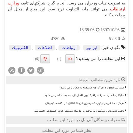
به تصویب هیات وزیران می رسد، انجام گیرد. شركتهای تابعه
وزارت
ارتباطات
می توانند مابه التفاوت نرخ سود این مبلغ از محل آن
پرداخت كنند.
1397/10/08
13:39:06
4780
5
/
5.0
تگهای خبر:
اپراتور
,
ارتباطات
,
اطلاعات
,
الكترونیك
این مطلب را می پسندید؟
(0)
(1)
تازه ترین مطالب مرتبط
اینترنت ماهواره ای آمازون مستقیم به موبایل می رسد
دقیقا به اندازه مصرف ترافیک بین الملل از حجم بسته کسر می شود
مراکز داده قربانی پنهان قطعی برق هزینه اختلال در اقتصاد دیجیتال
تاکید مدیرعامل شرکت زیرساخت بر توسعه دستیار هوش مصنوعی اختصاصی
نظرات بینندگان
آنی تل
در مورد این مطلب
نظر شما در مورد این مطلب