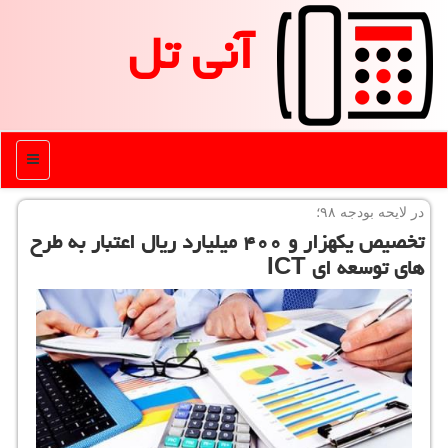
آنی تل
منو
در لایحه بودجه ۹۸؛
تخصیص یكهزار و ۴۰۰ میلیارد ریال اعتبار به طرح
های توسعه ای ICT