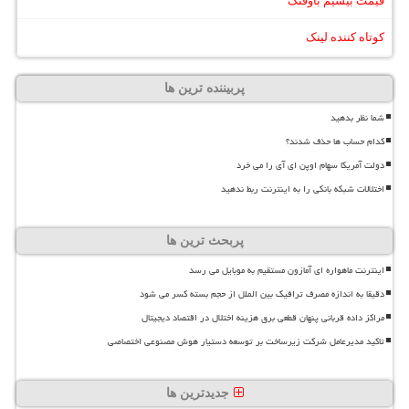
قیمت بیسیم باوفنگ
کوتاه کننده لینک
پربیننده ترین ها
شما نظر بدهید
کدام حساب ها حذف شدند؟
دولت آمریکا سهام اوپن ای آی را می خرد
اختلالات شبکه بانکی را به اینترنت ربط ندهید
پربحث ترین ها
اینترنت ماهواره ای آمازون مستقیم به موبایل می رسد
دقیقا به اندازه مصرف ترافیک بین الملل از حجم بسته کسر می شود
مراکز داده قربانی پنهان قطعی برق هزینه اختلال در اقتصاد دیجیتال
تاکید مدیرعامل شرکت زیرساخت بر توسعه دستیار هوش مصنوعی اختصاصی
جدیدترین ها