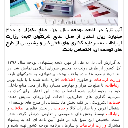
آنی تل: در لایحه بودجه سال ۹۸، مبلغ یكهزار و ۴۰۰
میلیارد ریال اعتبار از محل منابع شركتهای تابعه وزارت
ارتباطات به سرمایه گذاری های خطرپذیر و پشتیبانی از طرح
های توسعه ای، اختصاص یافت.
به گزارش آنی تل به نقل از مهر، لایحه پیشنهادی بودجه سال ۱۳۹۸
كل كشور از طرف دولت به مجلس شورای اسلامی نمایش شد. در
بند «ب» تبصره ۱۸ ماده واحده بودجه پیشنهادی، به شركتهای تابعه
وزارت
ارتباطات
و فناوری
اطلاعات
اجازه داده شده تا با تایید وزیر
ارتباطات
، تا مبلغ یك هزار و چهارصد میلیارد ریال از محل منابع داخلی
خود به وجوه اداره شده اختصاص دهند. این اعتبار برای كمك به
سرمایه گذاری های خطرپذیر، احداث اپراتورهای نمایش دهنده
خدمات
الكترونیكی در كلیه بخش ها، پشتیبانی از طرح های توسعه ای
اشتغال آفرین و یا صادرات كالا و
خدمات
در بخش فناوری
اطلاعات
و
ارتباطات
توسط بخش های خصوصی و تعاونی، درنظر گرفته شده
است. تخصیص این مبلغ باید بر طبق آیین نامه ای كه به پیشنهاد
مشترك
وزارت
ارتباطات
و سازمان برنامه بودجه كشور تهیه شده و