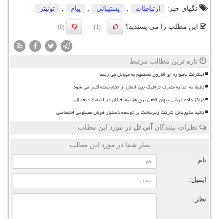
تگهای خبر:
ارتباطات
,
پشتیبانی
,
پیام
,
توئیتر
این مطلب را می پسندید؟
(0)
(1)
تازه ترین مطالب مرتبط
اینترنت ماهواره ای آمازون مستقیم به موبایل می رسد
دقیقا به اندازه مصرف ترافیک بین الملل از حجم بسته کسر می شود
مراکز داده قربانی پنهان قطعی برق هزینه اختلال در اقتصاد دیجیتال
تاکید مدیرعامل شرکت زیرساخت بر توسعه دستیار هوش مصنوعی اختصاصی
نظرات بینندگان
آنی تل
در مورد این مطلب
نظر شما در مورد این مطلب
نام:
ایمیل:
نظر: