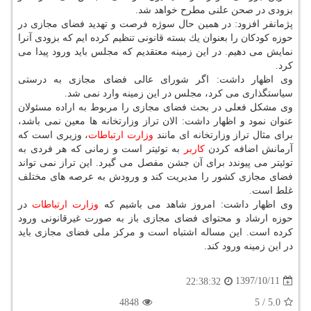
بزودی در صحن علنی مطرح خواهد شد.
پژمانفر افزود: در همین حال سوژه فرصت و تهدید فضای مجازی در
حوزه كودكان را بعنوان یك بسته قانونی تنظیم كرده ایم كه بزودی آنرا
نمایش می دهیم. در این زمینه معتقدیم كه مجلس باید ورود پیدا می
كرد.
وی اظهار داشت: اگر شورای عالی فضای مجازی به درستی
سیاستگذاری می كرد، مجلس در این زمینه وارد نمی شد.
وی مشكل فعلی در بحث فضای مجازی را مربوط به اراده مسئولان
عنوان نمود و اظهار داشت: الان تراز وزارتخانه ها معین نمی باشد،
برای مثال تراز وزارتخانه ای مانند
وزارت
ارتباطات
، وزیری است كه
آرمانش اضافه كردن
كاربر
به توئیتر است و زمانی كه هر فردی به
توئیتر می پیوندد برای آن جشن مفصل می گیرد. این تراز نمی تواند
فضای مجازی كشور را مدیریت كند و ورودش به عرصه های مختلف
غلط است.
وی اظهار داشت: امروز شاهد می باشیم كه
وزارت
ارتباطات
در
حوزه ارشاد و محتوای فضای مجازی باز به صورت غیرقانونی ورود
كرده است. این مساله اشتباه است و مركز ملی فضای مجازی باید
در این زمینه ورود كند.
1397/10/11
22:38:32
4848
5
/
5.0