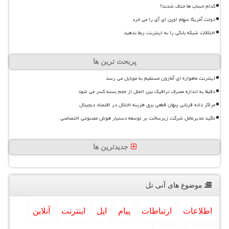
کدام حساب ها حذف شدند؟
دولت آمریکا سهام اوپن ای آی را می خرد
اختلالات شبکه بانکی را به اینترنت ربط ندهید
پربحث ترین ها
اینترنت ماهواره ای آمازون مستقیم به موبایل می رسد
دقیقا به اندازه مصرف ترافیک بین الملل از حجم بسته کسر می شود
مراکز داده قربانی پنهان قطعی برق هزینه اختلال در اقتصاد دیجیتال
تاکید مدیرعامل شرکت زیرساخت بر توسعه دستیار هوش مصنوعی اختصاصی
جدیدترین ها
موضوع های آنی تل
اطلاعات
ارتباطات
پیام
اپل
اینترنت
آنلاین