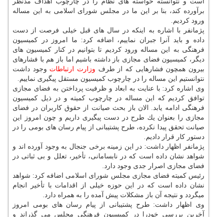
است و نتوانسته خواسته های نظام را در چارچوب اهداف مدنظر
برآورده كند، بنا بر این ما در مجلس شورای اسلامی به این مساله
ورود كردیم.
پژمانفر با اشاره به اینكه در سال های قبل خیلی فرصت از دست
داده و باید آنرا جبران نماییم، اضافه كرد: ما امروز در كمیسیون
فرهنگی به این مساله ورود كردیم تا بتوانیم در كنار كمیسیون های
دیگر، كمیسیون فضای مجازی باز داشته باشیم اما باز هم با فشارهای
بیرون همچون فشارهایی كه از طرف
وزارت
ارتباطات
وجود داشت
نتوانستیم این مساله را در چارچوب كمیسیون مستقل پیگیری نماییم.
وی اشاره كرد: با عنایت به ابعاد و ظرفیت پرداختن به فضای مجازی
توافق كردیم كه این مساله در چارچوب كمیته و در ذیل كمیسیون
فرهنگی ادامه یابد. الان باز بحث صیانت از حقوق كاربران در فضای
مجازی را بعنوان یك طرح در دست پیگیری داریم و چون امروز این
صیانت تحقق پیدا نكرده، طرح پشتیبانی از پیام رسان های بومی را در
دستور كار قرار دادیم.
پژمانفر اظهار داشت: در این زمینه برخی جنجال به وجود آورده اند و
شواهد نشان داده است كه در نابسامانی، تأخیر، تعلل و بی ثباتی در
فضای مجازی اصرار جدی وجود دارد.
رئیس كمیته فضای مجازی مجلس شورای اسلامی اضافه كرد: شواهد
نشان داده است كه در این حوزه خیلی از اقدامات با تأخیر انجام
میگردد و نتیجه آن باز مشكلات پیش آمده را به همراه دارد.
وی اظهار داشت: طرح پشتیبانی از پیام رسان های بومی امروز
آخرین بررسی خودرا در كمیسیون فرهنگی مجلس می گذراند و