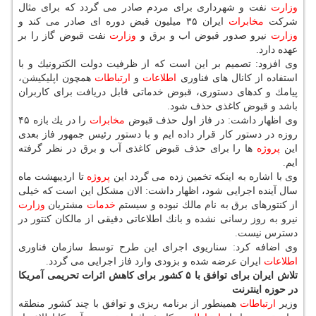
وزارت
نفت و شهرداری برای مردم صادر می گردد كه برای مثال
شركت
مخابرات
ایران ۳۵ میلیون قبض دوره ای صادر می كند و
وزارت
نیرو صدور قبوض اب و برق و
وزارت
نفت قبوض گاز را بر
عهده دارد.
وی افزود: تصمیم بر این است كه از ظرفیت دولت الكترونیك و با
استفاده از كانال های فناوری
اطلاعات
و
ارتباطات
همچون اپلیكیشن،
پیامك و كدهای دستوری، قبوض خدماتی قابل دریافت برای كاربران
باشد و قبوض كاغذی حذف شود.
وی اظهار داشت: در فاز اول حذف قبوض
مخابرات
را در یك بازه ۴۵
روزه در دستور كار قرار داده ایم و با دستور رئیس جمهور فاز بعدی
این
پروژه
ها را برای حذف قبوض كاغذی آب و برق در نظر گرفته
ایم.
وی با اشاره به اینكه تخمین زده می گردد این
پروژه
تا اردیبهشت ماه
سال آینده اجرایی شود، اظهار داشت: الان مشكل این است كه خیلی
از كنتورهای برق به نام مالك نبوده و سیستم
خدمات
مشتریان
وزارت
نیرو به روز رسانی نشده و بانك اطلاعاتی دقیقی از مالكان كنتور در
دسترس نیست.
وی اضافه كرد: سناریوی اجرای این طرح توسط سازمان فناوری
اطلاعات
ایران عرضه شده و بزودی وارد فاز اجرایی می گردد.
تلاش ایران برای توافق با ۵ كشور برای كاهش اثرات تحریمی آمریكا
در حوزه اینترنت
وزیر
ارتباطات
همینطور از برنامه ریزی و توافق با چند كشور منطقه