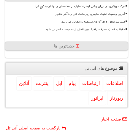
مرگ دورکاری در ایران وقتی اینترنت ناپایدار متخصصان را وادار به کوچ کرد
آخرین وضعیت امنیت سایبری زیرساخت های راه آهن کشور
اینترنت ماهواره ای آمازون مستقیم به موبایل می رسد
دقیقا به اندازه مصرف ترافیک بین الملل از حجم بسته کسر می شود
جدیدترین ها
موضوع های آنی تل
اطلاعات
ارتباطات
پیام
اپل
اینترنت
آنلاین
رپورتاژ
اپراتور
صفحه اخبار
بازگشت به صفحه اصلی آنی تل