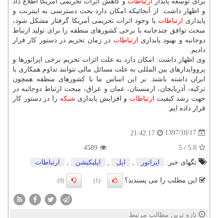
برای توسعه پایدار
ارتباطات
و كاهش اثرات تحریمی آمریكا اطلاع داد
و اظهار داشت: از آنجائیكه امكان دارد بحث دسترسی به اینترنت و
پایداری
ارتباطات
با وجود اثرات تحریمی آمریكا گرفتار مشكل شود،
مبحث توافق چندجانبه با برخی كشورهای منطقه را برای تولید ارتباط
دوجانبه و بهبود پایداری
ارتباطات
در زمان تحریم در دستور كار قرار
دادیم.
وی اظهار داشت: امكان دارد به علت اثرات تحریم برخی اپراتورها و
پرووایدارهای بین المللی به علت مسائل مالی نتوانند تداوم همكاری با
ایران داشته باشند. بر این اساس ما با كشورهای منطقه همچون
تركیه، آذربایجان، ارمنستان، عمان و عراق، مبحث ارتباط دوجانبه در
جهت رشد كیفیت
ارتباطات
و افزایش پایداری
شبكه
را در دستور كار
قرار داده ایم.
1397/10/17
21:42:17
4589
5
/
5.0
تگهای خبر:
اپراتور
,
اپل
,
اپلیكیشن
,
ارتباطات
این مطلب را می پسندید؟
(0)
(1)
تازه ترین مطالب مرتبط