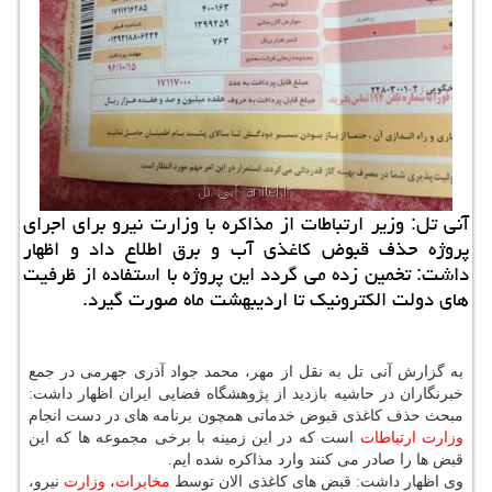
آنی تل: وزیر ارتباطات از مذاكره با وزارت نیرو برای اجرای
پروژه حذف قبوض كاغذی آب و برق اطلاع داد و اظهار
داشت: تخمین زده می گردد این پروژه با استفاده از ظرفیت
های دولت الكترونیك تا اردیبهشت ماه صورت گیرد.
به گزارش آنی تل به نقل از مهر، محمد جواد آذری جهرمی در جمع
خبرنگاران در حاشیه بازدید از پژوهشگاه فضایی ایران اظهار داشت:
مبحث حذف كاغذی قبوض خدماتی همچون برنامه های در دست انجام
وزارت
ارتباطات
است كه در این زمینه با برخی مجموعه ها كه این
قبض ها را صادر می كنند وارد مذاكره شده ایم.
وی اظهار داشت: قبض های كاغذی الان توسط
مخابرات
،
وزارت
نیرو،