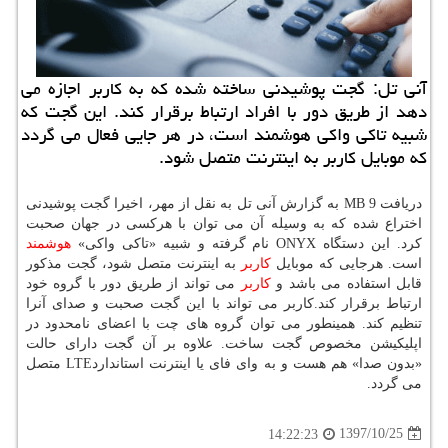
آنی تل: گجت پوشیدنی ساخته شده كه به كاربر اجازه می
دهد از طریق دور با افراد ارتباط برقرار كند. این گجت كه
شبیه تاكی واكی هوشمند است، در هر جایی فعال می گردد
كه موبایل كاربر به اینترنت متصل شود.
دریافت 9 MB به گزارش آنی تل به نقل از مهر، اخیرا گجت پوشیدنی
اختراع شده كه به وسیله آن می توان با هركسی در جهان صحبت
كرد. این دستگاه ONYX نام گرفته و شبیه «تاكی واكی»
هوشمند
است. هرجایی كه موبایل
كاربر
به اینترنت متصل شود، گجت مذكور
قابل استفاده می باشد و
كاربر
می تواند از طریق دور با گروه خود
ارتباط برقرار كند.كاربر می تواند با این گجت صحبت و صدای آنرا
تنظیم كند. همینطور می توان گروه های چت با اعضای نامحدود در
اپلیكیشن مخصوص گجت ساخت. علاوه بر آن گجت دارای حالت
«بدون صدا» هم هست و به وای فای یا اینترنت استانداردLTE متصل
می گردد.
1397/10/25
14:22:23