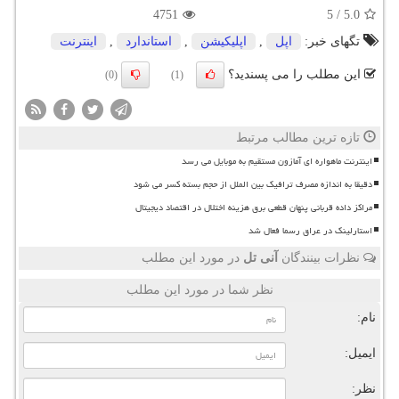
4751
5
/
5.0
تگهای خبر:
اپل
,
اپلیكیشن
,
استاندارد
,
اینترنت
این مطلب را می پسندید؟
(0)
(1)
تازه ترین مطالب مرتبط
اینترنت ماهواره ای آمازون مستقیم به موبایل می رسد
دقیقا به اندازه مصرف ترافیک بین الملل از حجم بسته کسر می شود
مراکز داده قربانی پنهان قطعی برق هزینه اختلال در اقتصاد دیجیتال
استارلینک در عراق رسما فعال شد
نظرات بینندگان
آنی تل
در مورد این مطلب
نظر شما در مورد این مطلب
نام:
ایمیل:
نظر: