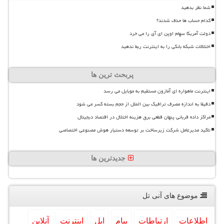
شما نظر بدهید
کدام حساب ها حذف شدند؟
دولت آمریکا سهام اوپن ای آی را می خرد
اختلالات شبکه بانکی را به اینترنت ربط ندهید
پربحث ترین ها
اینترنت ماهواره ای آمازون مستقیم به موبایل می رسد
دقیقا به اندازه مصرف ترافیک بین الملل از حجم بسته کسر می شود
مراکز داده قربانی پنهان قطعی برق هزینه اختلال در اقتصاد دیجیتال
تاکید مدیرعامل شرکت زیرساخت بر توسعه دستیار هوش مصنوعی اختصاصی
جدیدترین ها
موضوع های آنی تل
اطلاعات
ارتباطات
پیام
اپل
اینترنت
آنلاین