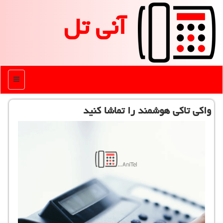
آنی تل
منو
واكی تاكی هوشمند را تماشا كنید