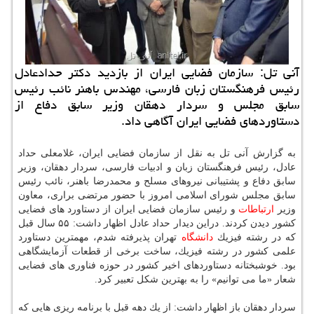
آنی تل: سازمان فضایی ایران از بازدید دكتر حدادعادل
رئیس فرهنگستان زبان فارسی، مهندس باهنر نائب رئیس
سابق مجلس و سردار دهقان وزیر سابق دفاع از
دستاوردهای فضایی ایران آگاهی داد.
به گزارش آنی تل به نقل از سازمان فضایی ایران، غلامعلی حداد
عادل، رئیس فرهنگستان زبان و ادبیات فارسی، سردار دهقان، وزیر
سابق دفاع و پشتیبانی نیروهای مسلح و محمدرضا باهنر، نائب رئیس
سابق مجلس شورای اسلامی امروز با حضور مرتضی براری، معاون
وزیر
ارتباطات
و رئیس سازمان فضایی ایران از دستاورد های فضایی
كشور دیدن كردند. دراین دیدار حداد عادل اظهار داشت: ۵۵ سال قبل
كه در رشته فیزیك
دانشگاه
تهران پذیرفته شدم، مهمترین دستاورد
علمی كشور در رشته فیزیك، ساخت برخی از قطعات آزمایشگاهی
بود. خوشبختانه دستاوردهای اخیر كشور در حوزه فناوری های فضایی
شعار «ما می توانیم» را به بهترین شكل تعبیر كرد.
سردار دهقان باز اظهار داشت: از یك دهه قبل با برنامه ریزی هایی كه