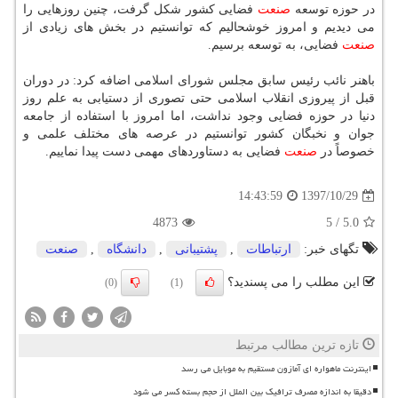
در حوزه توسعه
صنعت
فضایی كشور شكل گرفت، چنین روزهایی را
می دیدیم و امروز خوشحالیم كه توانستیم در بخش های زیادی از
صنعت
فضایی، به توسعه برسیم.
باهنر نائب رئیس سابق مجلس شورای اسلامی اضافه كرد: در دوران
قبل از پیروزی انقلاب اسلامی حتی تصوری از دستیابی به علم روز
دنیا در حوزه فضایی وجود نداشت، اما امروز با استفاده از جامعه
جوان و نخبگان كشور توانستیم در عرصه های مختلف علمی و
خصوصاً در
صنعت
فضایی به دستاوردهای مهمی دست پیدا نماییم.
1397/10/29
14:43:59
4873
5
/
5.0
تگهای خبر:
ارتباطات
,
پشتیبانی
,
دانشگاه
,
صنعت
این مطلب را می پسندید؟
(0)
(1)
تازه ترین مطالب مرتبط
اینترنت ماهواره ای آمازون مستقیم به موبایل می رسد
دقیقا به اندازه مصرف ترافیک بین الملل از حجم بسته کسر می شود