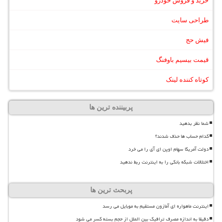
خرید و فروش خودرو
طراحی سایت
فیش حج
قیمت بیسیم باوفنگ
کوتاه کننده لینک
پربیننده ترین ها
شما نظر بدهید
کدام حساب ها حذف شدند؟
دولت آمریکا سهام اوپن ای آی را می خرد
اختلالات شبکه بانکی را به اینترنت ربط ندهید
پربحث ترین ها
اینترنت ماهواره ای آمازون مستقیم به موبایل می رسد
دقیقا به اندازه مصرف ترافیک بین الملل از حجم بسته کسر می شود