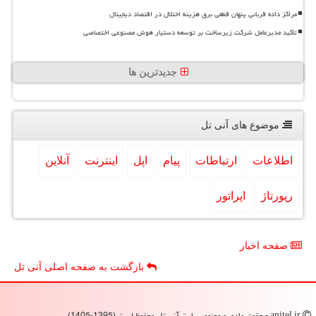
مراکز داده قربانی پنهان قطعی برق هزینه اختلال در اقتصاد دیجیتال
تاکید مدیرعامل شرکت زیرساخت بر توسعه دستیار هوش مصنوعی اختصاصی
جدیدترین ها
موضوع های آنی تل
اطلاعات
ارتباطات
پیام
اپل
اینترنت
آنلاین
رپورتاژ
اپراتور
صفحه اخبار
بازگشت به صفحه اصلی آنی تل
anitel.ir - حقوق مادی و معنوی سایت آنی تل محفوظ است (1395-1405)