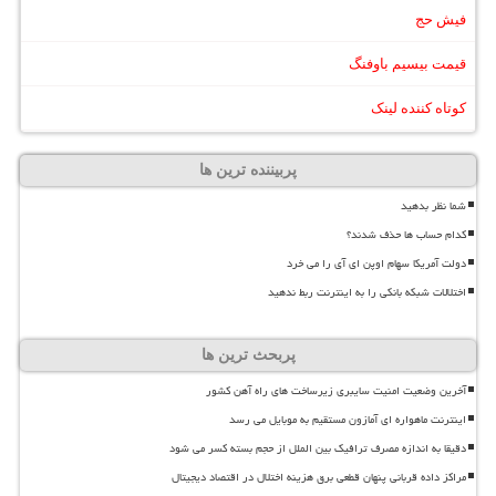
فیش حج
قیمت بیسیم باوفنگ
کوتاه کننده لینک
پربیننده ترین ها
شما نظر بدهید
کدام حساب ها حذف شدند؟
دولت آمریکا سهام اوپن ای آی را می خرد
اختلالات شبکه بانکی را به اینترنت ربط ندهید
پربحث ترین ها
آخرین وضعیت امنیت سایبری زیرساخت های راه آهن کشور
اینترنت ماهواره ای آمازون مستقیم به موبایل می رسد
دقیقا به اندازه مصرف ترافیک بین الملل از حجم بسته کسر می شود
مراکز داده قربانی پنهان قطعی برق هزینه اختلال در اقتصاد دیجیتال