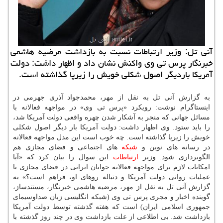
آنی تل: وزیر ارتباطات نسبت به بازداشت مرضیه هاشمی
خبرنگار پرس تی وی واكنش نشان داد و اظهار داشت: دولت
آمریكا باردیگر اصول شكلی خویش را زیرپا گذاشته است.
به گزارش آنی تل به نقل از مهر، محمدجواد آذری جهرمی در
اینستاگرام نوشت: رویكرد «پرس تی وی» در مواجهه فعالانه با
مسائل جهانی كه منجر به آشكار شدن چهره واقعی دولت آمریكا شد،
را باید ستود. وی اظهار داشت: دولت آمریكا بار دیگر اصول شكلی
خویش را زیرپا گذاشته است. چه خوب است این مدل مواجهه فعالانه
در رسانه های نوین و
شبكه
های اجتماعی و فضای مجازی هم
الگوبرداری شود. وزیر
ارتباطات
این سوال را بیان كرد كه «آیا
امكانات لازم برای مواجهه فعالانه جوانان ایرانی در فضای مجازی با
عملیات روانی دولت آمریكا و دنباله روهای او، فراهم است؟» به
گزارش آنی تل به نقل از مهر، مرضیه هاشمی خبرنگار، مستندساز،
گوینده اخبار و مجری پرس تی وی (شبكه انگلیسی زبان صداوسیمای
جمهوری اسلامی ایران) است كه هفته گذشته توسط دولت آمریكا
بازداشت شد. بی اطلاعی از علت بازداشت وی در چند روز گذشته با