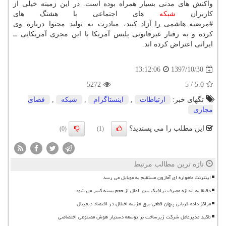
واكنش های مدنی بسیار همراه بوده است. در این زمینه خیلی از
كاربران
شبكه
های اجتماعی با هشتگ های
#مرضیه_هاشمی_را_آزاد_كنید، مبادرت به تولید محتوا درباره وی
كرده و به رفتار غیرقانونی پلیس آمریكا با این مجری آمریكایی ــ
ایرانی اعتراض كرده اند.
1397/10/30
13:12:06
5272
5
/
5.0
تگهای خبر:
ارتباطات
,
اینستاگرام
,
شبكه
,
فضای
مجازی
این مطلب را می پسندید؟
(0)
(1)
تازه ترین مطالب مرتبط
اینترنت ماهواره ای آمازون مستقیم به موبایل می رسد
دقیقا به اندازه مصرف ترافیک بین الملل از حجم بسته کسر می شود
مراکز داده قربانی پنهان قطعی برق هزینه اختلال در اقتصاد دیجیتال
تاکید مدیرعامل شرکت زیرساخت بر توسعه دستیار هوش مصنوعی اختصاصی