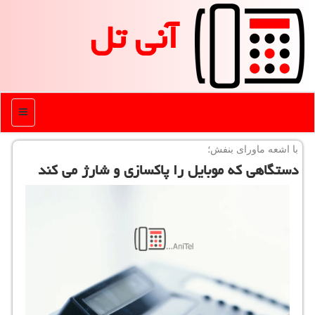
آنی تل
منو
با اشعه ماورای بنفش؛
دستگاهی كه موبایل را پاكسازی و شارژ می كند