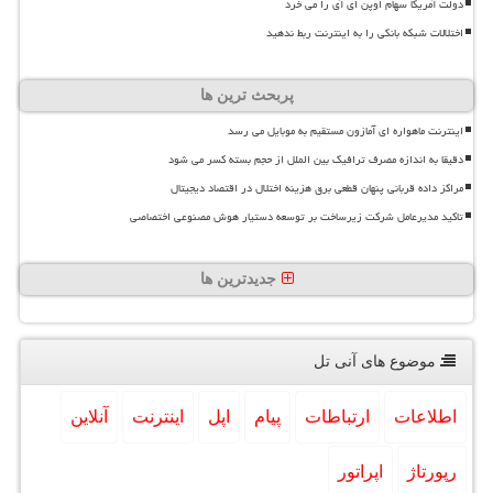
دولت آمریکا سهام اوپن ای آی را می خرد
اختلالات شبکه بانکی را به اینترنت ربط ندهید
پربحث ترین ها
اینترنت ماهواره ای آمازون مستقیم به موبایل می رسد
دقیقا به اندازه مصرف ترافیک بین الملل از حجم بسته کسر می شود
مراکز داده قربانی پنهان قطعی برق هزینه اختلال در اقتصاد دیجیتال
تاکید مدیرعامل شرکت زیرساخت بر توسعه دستیار هوش مصنوعی اختصاصی
جدیدترین ها
موضوع های آنی تل
اطلاعات
ارتباطات
پیام
اپل
اینترنت
آنلاین
رپورتاژ
اپراتور