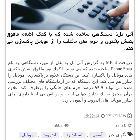
آنی تل: دستگاهی ساخته شده كه با كمك اشعه مافوق
بنفش باكتری و جرم های مختلف را از موبایل پاكسازی می
كند.
دریافت 4 MB به گزارش آنی تل به نقل از مهر، دستگاهی به نام
Phone Soap ساخته شده كه می تواند با كمك نور مافوق بنفش باكتری
های موبایل را پاكسازی كند. این دستگاه علاوه بر پاكسازی، موبایل را
شارژ هم می كند. این دستگاه كه در آزمایشگاه های مختلف بررسی
شده می تواند ۹۹.۹ درصد جرم های خانگی را برطرف كند. علاوه
برآن مجهز به یك شارژ جهانی است و یو اس بی استانداردی برای
شارژ موبایل های اندروید و آیفون دارد.
1397/11/05
19:22:14
5602
5
/
5.0
تگهای خبر:
آیفون
,
استاندارد
,
اندروید
,
موبایل