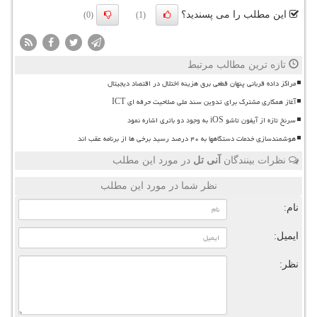
این مطلب را می پسندید؟
(0)
(1)
تازه ترین مطالب مرتبط
مراکز داده قربانی پنهان قطعی برق هزینه اختلال در اقتصاد دیجیتال
آغاز همکاری مشترک برای تدوین سند ملی صلاحیت حرفه ای ICT
سرنخ تازه از آیفون تاشو iOS به وجود دو باتری اشاره نمود
هوشمندسازی خدمات دستگاهها به ۴۰ درصد رسید برخی ها از برنامه عقب اند
نظرات بینندگان
آنی تل
در مورد این مطلب
نظر شما در مورد این مطلب
نام:
ایمیل:
نظر: