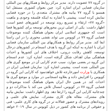
در گروه ۷۷ عضویت دارند. مدیر مركز روابط و همكاریهای بین المللی
سازمان فضایی ایران اشاره كرد: چین بعنوان كشوری مستقل اما
همسو با گروه ۷۷ بیانیه های مشترك متعددی را در حوزه فضایی
نمایش كرده است. پیشینی با اشاره به اینكه فلسفه وجودی و ماهیت
«گروه ۷۷» ارتقاء و تسریع روند توسعه در كشورهای عضو است،
اظهار داشت: یكی از اصلی ترین محورهای توسعه برای كشورها فضا
است كه جمهوری اسلامی ایران بعنوان هماهنگ كننده موضوعات
فضایی گروه ۷۷ در كوپوس می تواند نقشی محوری را در این راستا
ایفا كند. مدیر مركز روابط و همكاریهای بین المللی سازمان فضایی
ایران با اشاره به اینكه این گروه با هدف انسجام در كشورهای درحال
توسعه، كاهش رقابت درونی، اختلاف های این كشورها و احداث
هماهنگی میان اهداف شكل گرفته است، اشاره كرد: عدم انسجام
این گروه در بعضی موارد، سبب عدم كارایی آن در موضع گیری های
بین المللی شده است. پیشینی اشاره كرد: سازمان فضایی ایران در
همكاری با
وزارت
امورخارجه تلاش خواهدنمود كه كارایی این گروه در
كوپوس را افزایش داده و بعلاوه انسجامی در موارد و موضع گیری ها
احداث كند. در همین حال ایران بعنوان هماهنگ كننده موضوعات
فضایی گروه ۷۷ در كوپوس، امسال تلاش می كند با مذاكرات دو و
چندجانبه كارایی این گروه را ارتقا دهد. وی اظهار داشت: نمایش بیانیه
های مشترك، مقاله های كاری مشترك، نمایش های علمی و
رویدادهای مشترك و حضور فعالانه تر در گروه های كاری علمی- فنی
و حقوقی از برنامه های كشور در ذیل كوپوس در سال ۲۰۱۹ خواهد