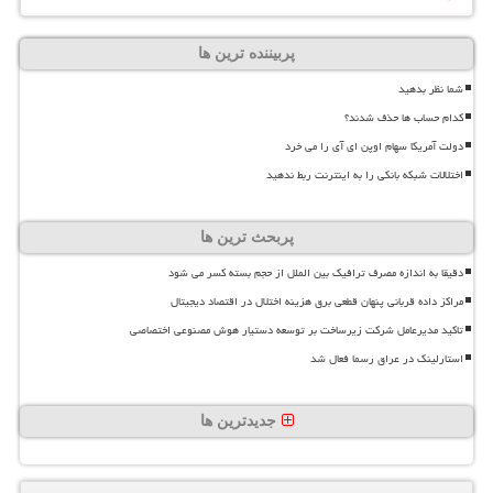
پربیننده ترین ها
شما نظر بدهید
کدام حساب ها حذف شدند؟
دولت آمریکا سهام اوپن ای آی را می خرد
اختلالات شبکه بانکی را به اینترنت ربط ندهید
پربحث ترین ها
دقیقا به اندازه مصرف ترافیک بین الملل از حجم بسته کسر می شود
مراکز داده قربانی پنهان قطعی برق هزینه اختلال در اقتصاد دیجیتال
تاکید مدیرعامل شرکت زیرساخت بر توسعه دستیار هوش مصنوعی اختصاصی
استارلینک در عراق رسما فعال شد
جدیدترین ها