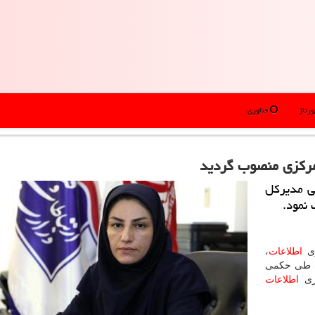
رتاژ
فناوری
 مركزی منصوب گردید
می مدیركل
 نمود.
ری
اطلاعات
،
طی حكمی
ری
اطلاعات