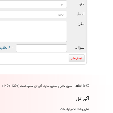
نام:
ایمیل:
نظر:
سوال:
= ۸ بعلاوه ۱
anitel.ir - حقوق مادی و معنوی سایت آنی تل محفوظ است (1395-1405)
آنی تل
فناوری اطلاعات و ارتباطات