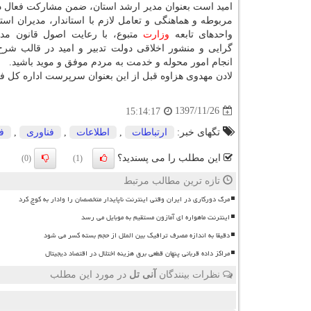
امید است بعنوان مدیر ارشد استان، ضمن مشاركت فعال د
مربوطه و هماهنگی و تعامل لازم با استاندار، مدیران است
واحدهای تابعه
وزارت
متبوع، با رعایت اصول قانون مدا
گرایی و منشور اخلاقی دولت تدبیر و امید در قالب شر
انجام امور محوله و خدمت به مردم موفق و موید باشید.
لادن مهدوی هزاوه قبل از این بعنوان سرپرست اداره كل ف
1397/11/26
15:14:17
تگهای خبر:
ارتباطات
,
اطلاعات
,
فناوری
,
ف
این مطلب را می پسندید؟
(0)
(1)
تازه ترین مطالب مرتبط
مرگ دورکاری در ایران وقتی اینترنت ناپایدار متخصصان را وادار به کوچ کرد
اینترنت ماهواره ای آمازون مستقیم به موبایل می رسد
دقیقا به اندازه مصرف ترافیک بین الملل از حجم بسته کسر می شود
مراکز داده قربانی پنهان قطعی برق هزینه اختلال در اقتصاد دیجیتال
نظرات بینندگان
آنی تل
در مورد این مطلب
ن