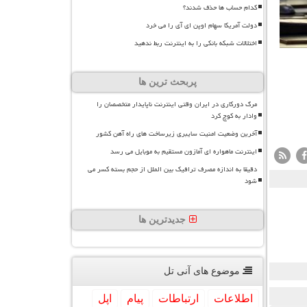
کدام حساب ها حذف شدند؟
دولت آمریکا سهام اوپن ای آی را می خرد
اختلالات شبکه بانکی را به اینترنت ربط ندهید
پربحث ترین ها
مرگ دورکاری در ایران وقتی اینترنت ناپایدار متخصصان را
وادار به کوچ کرد
آخرین وضعیت امنیت سایبری زیرساخت های راه آهن کشور
اینترنت ماهواره ای آمازون مستقیم به موبایل می رسد
دقیقا به اندازه مصرف ترافیک بین الملل از حجم بسته کسر می
شود
جدیدترین ها
موضوع های آنی تل
اطلاعات
ارتباطات
پیام
اپل