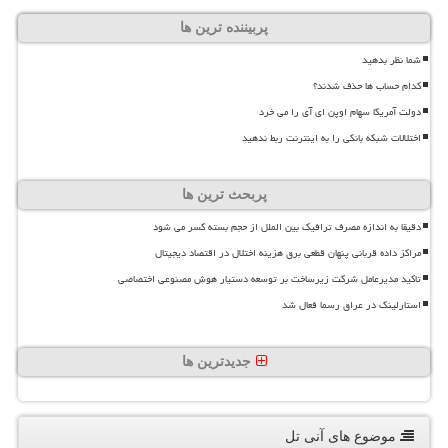
پربیننده ترین ها
شما نظر بدهید
کدام حساب ها حذف شدند؟
دولت آمریکا سهام اوپن ای آی را می خرد
اختلالات شبکه بانکی را به اینترنت ربط ندهید
پربحث ترین ها
دقیقا به اندازه مصرف ترافیک بین الملل از حجم بسته کسر می شود
مراکز داده قربانی پنهان قطعی برق هزینه اختلال در اقتصاد دیجیتال
تاکید مدیرعامل شرکت زیرساخت بر توسعه دستیار هوش مصنوعی اختصاصی
استارلینک در عراق رسما فعال شد
جدیدترین ها
موضوع های آنی تل