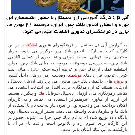
آنی تل: كارگاه آموزشی ارز دیجیتال با حضور متخصصان این
حوزه و اعضای انجمن بلاك چین ایران، دوشنبه ۲۹ بهمن ماه
جاری در فرهنگسرای فناوری اطلاعات انجام می شود.
به گزارش آنی تل به نقل از فرهنگسرای فناوری
اطلاعات
، در این
كارگاه كه با مشاركت انجمن بلاك چین برگزار می شود، مازیار
معتمدی، رضا قربانی، محمد شرقی و تینا خیری از اعضای آكادمی
بلاك چین، به بررسی موضوعات مربوط به مبانی بلاك چین، موارد
استفاده عملی از بلاك چین و عرضه اولیه سكه (ICO)، مبانی بیت
كوین، اتریوم، قراردادهای
هوشمند
، وضعیت رمز ارز های داخل كشور
و
پروژه
های حاكمیتی بلاك چین محور، می پردازند. ارزهای دیجیتال،
ارزهایی هستند كه از رمزنگاری برای انتقال در اینترنت استفاده می
نمایند. رمزنگاری های ارزهای دیجیتال غیرقابل
هك
و پیگیری هستند.
این ارزها از فناوری غیرمتمركز استفاده می نمایند و به كاربران
امكان پرداخت امن و ذخیره پول را بدون نیاز به ثبت نام یا استفاده از
بانك ها و سازمان های واسطه می دهند. بیشتر ارزهای دیجیتال روی
پایگاه داده توزیع شده ای به نام بلاك چین اجرا می شوند. حضور در
این كارگاه برای عموم آزاد و بلاعوض است و ثبت نام در آن با
بازگشت به این لینك امكان پذیر است.