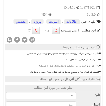
1397/11/28
15:34:18
4854
5
/
5.0
تگهای خبر:
اطلاعات
,
اینترنت
,
پروژه
,
تخصص
این مطلب را می پسندید؟
(0)
(1)
تازه ترین مطالب مرتبط
تاکید مدیرعامل شرکت زیرساخت بر توسعه دستیار هوش مصنوعی اختصاصی
استارلینک در عراق رسما فعال شد
پاول دورف و جنگ بر سر اینترنت داستان معمار تلگرام چیست؟
انحصار در فضای مجازی ممنوع حمایت دولتی فقط به پروژه های اولویت دار
نظرات بینندگان
آنی تل
در مورد این مطلب
نظر شما در مورد این مطلب
نام:
ایمیل: