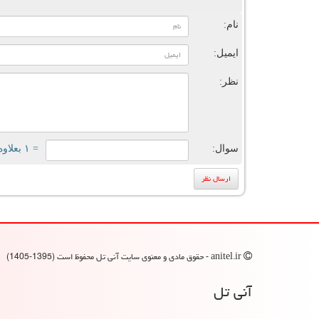
ن
نام:
ایمیل:
نظر:
سوال:
= ۱ بعلاوه ۵
anitel.ir - حقوق مادی و معنوی سایت آنی تل محفوظ است (1395-1405)
آنی تل