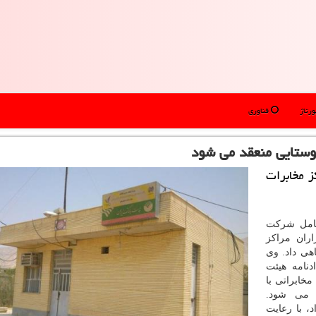
رتاژ
فناوری
روستایی منعقد می شود
ز مخابرات
عامل شركت
اران مراكز
هی داد. وی
دنامه هیئت
مخابراتی با
 می شود.
د، با رعایت