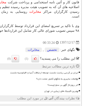
قانون كار و آئین نامه استخدامی و پرداخت شركت
مخاب
اصلاحیه های آن كه به تصویب هیئت مدیره رسیده تنظیم و ا
رسیدن كارگزاران مراكز
مخابرات
روستایی به زمان 
است.
وی با تاكید بر تسریع امضای این قرارداد توسط كارگزاران
۹۸ سپس تصویب شورای عالی كار شامل این قراردادها خواهد شد.
1397/12/17
00:33:24
تگهای خبر:
تخصص
,
مخابرات
این مطلب را می پسندید؟
(0)
(1)
تازه ترین مطالب مرتبط
ایران بر کرسی ریاست نشست توسعه ارتباطات آسیا و اقیانوسیه نشست
تهاجمات سایبری به بانکهای کشور صحت دارد؟
اثر رپورتاژ آگهی بر سئو چیست؟
بهترین کلینیک های زیبایی در تهران
نظرات بینندگان
آنی تل
در مورد این مطلب