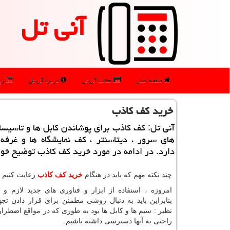
آنی تل
صفحه اصلی
مطالب آنی تل
درباره آنی تل
رپو
خرید كف كاذب
آنی تل: كف كاذب برای پوشاندن كابل ها و تاسیسا
های سرور ، دیتاسنتر ، كف نمایشگاه ها و غرفه 
دارد. در ادامه در مورد خرید كف كاذب توضیح خوا
چند نكته مهم كه باید در هنگام
خرید کف کاذب
رعایت کنیم
امروزه ، استفاده از ابزار و فناوری های جدید لازم و
بنابراین باید به دنبال روشی مطمئن برای قرار دادن تجه
نظیر : سیم ها و کابل ها بود به طوری که در مواقع اضطراری
راحتی به آنها دسترسی داشته باشیم.