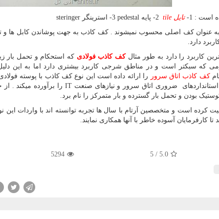
است : 1-
تایل
tile
2- پایه
pedestal
3- استرینگر
steringer
به عنوان کف اصلی محسوب نمیشوند . کف کاذب به جهت پوشاندن کابل ها و 
ربرد دارد.
رین کاربرد را دارد به طور مثال
کف کاذب فولادی
که استحکام و تحمل بار زیا
می که سبکتر است و در مناطق شرجی کاربرد بیشتری دارد اما به این دلیل
ام
کف کاذب اتاق سرور
را ارائه داده است این نوع کف کاذب با پوسته فولادی
ستانداردهای ضروری اتاق سرور و نیازهای صنعت
IT
را برآورده میکند . از 
وستیک بودن و تحمل بار گسترده و بار متمرکز را نام برد.
ا کارفرمایان آسوده خاطر با آنها همکاری نمایند.
5294
5
/
5.0