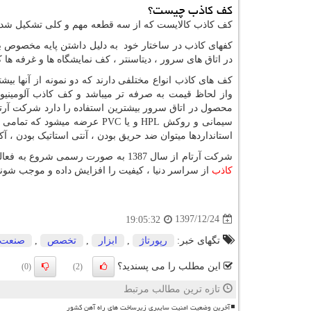
کف کاذب چیست؟
کف کاذب کالایست که از سه قطعه مهم و کلی تشکیل شده 
کفهای کاذب در ساختار خود به دلیل داشتن پایه مخصوص 
در اتاق های سرور ، دیتاسنتر ، کف نمایشگاه ها و غرفه ها کا
کف های کاذب انواع مختلفی دارند که دو نمونه از آنها بیشت
واز لحاظ قیمت به صرفه تر میباشد و کف کاذب آلومینیو
محصول در اتاق سرور بیشترین استفاده را دارد شرکت آرت
سیمانی و روکش
HPL
و یا
PVC
عرضه میشود که تمامی ا
استانداردها میتوان ضد حریق بودن ، آنتی استاتیک بودن ، آک
شرکت آرتام از سال 1387 به صورت رسمی شروع به فعالیت کرده است و متخصصین آرتام با سال ها تجربه توانسته اند با واردات این نوع
کاذب
از سراسر دنیا ، کیفیت را افزایش داده و موجب شوند ت
1397/12/24
19:05:32
تگهای خبر:
رپورتاژ
,
ابزار
,
تخصص
,
صنعت
این مطلب را می پسندید؟
(0)
(2)
تازه ترین مطالب مرتبط
آخرین وضعیت امنیت سایبری زیرساخت های راه آهن کشور