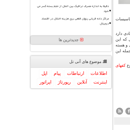
دقیقا به اندازه مصرف ترافیک بین الملل از حجم بسته کسر می
شود
مراکز داده قربانی پنهان قطعی برق هزینه اختلال در اقتصاد
تاسیسات
دیجیتال
دی دارد
 که این
جدیدترین ها
 و هسته
جمله این
موضوع های آنی تل
کفهای
اطلاعات
ارتباطات
پیام
اپل
اینترنت
آنلاین
رپورتاژ
اپراتور