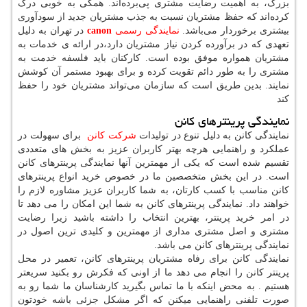
بزرگ، به اهمیت رضایت مشتری پی‌برده‌اند. همگی به خوبی درک
کرده‌اند که حفظ مشتریان نسبت به جذب مشتریان جدید از سودآوری
بیشتری برخوردار می‌باشد.
نمایندگی رسمی
canon
در تهران به دلیل
تعهدی که در برآورده کردن نیاز مشتریان دارد،در ارائه ی خدمات به
مشتریان همواره موفق بوده است. کارکنان باید فلسفه خدمت به
مشتری را به طور دائم تقویت کرده و برای بهبود مستمر آن کوشش
نمایند. بدین طریق است که سازمان می‌تواند مشتریان خود را حفظ
کند
نمایندگی پرینترهای کانن
نمایندگی کانن به دلیل تنوع در تولیدات
شرکت کانن
برای سهولت در
عملکرد و راهنمایی هرچه بهتر کاربران عزیز به بخش های متعددی
تقسیم شده است که یکی از مهمترین آنها نمایندگی پرینترهای کانن
است. در این بخش متخصصین ما در خصوص خرید انواع پرینترهای
کانن مناسب با کسب کارتان، به شما کاربران عزیز مشاوره لازم را
خواهند داد. نمایندگی پرینترهای کانن به شما این امکان را می دهد تا
در امر خرید پرینتر، بهترین انتخاب را داشته باشید زیرا رضایت
مشتری و اصل مشتری مداری از مهمترین و کلیدی ترین اصول در
نمایندگی پرینترهای کانن می باشد.
نمایندگی کانن برای رفاه مشتریان پرینترهای کانن، تعمیر در محل
پرینتر کانن را انجام می دهد ما از اونی که فکرش رو بکنید سریعتر
هستیم . به محض اینکه با ما تماس بگیرید کارشناسان ما شما رو به
صورت تلفنی راهنمایی میکنن که اگر مشکل جزئی باشه خودتون