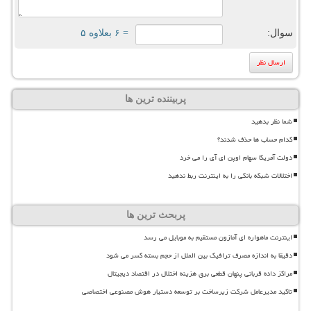
سوال:
= ۶ بعلاوه ۵
پربیننده ترین ها
شما نظر بدهید
کدام حساب ها حذف شدند؟
دولت آمریکا سهام اوپن ای آی را می خرد
اختلالات شبکه بانکی را به اینترنت ربط ندهید
پربحث ترین ها
اینترنت ماهواره ای آمازون مستقیم به موبایل می رسد
دقیقا به اندازه مصرف ترافیک بین الملل از حجم بسته کسر می شود
مراکز داده قربانی پنهان قطعی برق هزینه اختلال در اقتصاد دیجیتال
تاکید مدیرعامل شرکت زیرساخت بر توسعه دستیار هوش مصنوعی اختصاصی