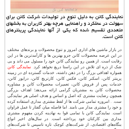
نمایندگی كانن به دلیل تنوع در تولیدات شركت كانن برای
سهولت در عملكرد و راهنمایی هرچه بهتر كاربران به بخشهای
متعددی تقسیم شده كه یكی از آنها نمایندگی پرینترهای
كانن است.
در بازار ماشین های اداری امروز و تنوع محصولات و برندهای مختلف
در این عرصه محصولات کانن جزو بهترین ها و کارآمدترین ها در این
رقابت است. از همین رو نمایندگی کانن خود را مسئول می داند و بی
شک از ذره ای تلاش در این راستا دریغ نخواهد کرد
. نمایندگی کانن
همواره اهدافی بزرگ را در ذهن داشته، خدمات گسترده ای در زمینه
پرینتر کانن، اسکنر کانن، فکس کانن، کارتریچ کانن، درایور کانن،
خدمات پس از فروش کانن، تعمیرات محصولات کانن و مشاوره
محصولات کانن به مشتریان گرامی ارائه می‌دهد؛ اهداف بزرگی
همچون رضایت مشتری که اصل و اساس و هدف اصلی هر نمایندگی
ست. . امروزه تمامی شرکت ها از لفظ مشتری مداری استفاده کرده
و خود را مشتری مدار می نامند. اما فاصله میان گفتار تا عمل فراوان
است. نمایندگی کانن با تمامی قوا به نهادینه کردن مفهوم مشتری
مداری بین کارکنان خود پرداخته است. در سال‌های اخیر انواع
بنگاه‌های اقتصادی، از شرکت‌های کوچک تازه‌ تاسیس تا شرکت‌های