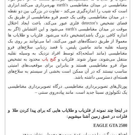
مغناطیسی در میدان مغناطیسی
earth's
بهره‌برداری می‌کنند.ابزاری
است که شیب را اندازه‌گیری می‌کند - تفاوت در بزرگی بین دو نقطه
- در میدان مغناطیسی. وقتی یک جسم فرو مغناطیسی از طریق یک
فضای تشخیص
detector's
فلزی عبور می‌کند، باعث ایجاد اختلال
موقت در میدان مغناطیسی
earth's
می‌شود و این اغتشاش (اگر به
اندازه کافی بزرگ باشد)تشخیص داده می‌شود. فلزیاب و طلایاب ها
معمولا از طریق دستگاه‌های عبور می‌کنند، اما می‌توانند بر روی یک
وسیله نقلیه مانند ماشین پلیس، با قصد ردیابی سلاح‌های فرو
مغناطیسی (مانند اسلحه)که توسط افراد نزدیک به وسیله نقلیه
منتقل می‌شوند، سوار شوند. فلزیاب و
گنج یاب
محدود به تشخیص
مواد فرو مغناطیسی هستند و بنابراین برای موقعیت‌های امنیتی
مناسب نیستند که در آن ممکن است بخشی از سیستم به سلاح‌های
هسته‌ای دسترسی داشته باشد.
پورتال‌های تصویربرداری مغناطیسی. درگاه تصویربرداری مغناطیسی
یک تکنولوژی نسبتا جدید است. مانند پیاده‌روی سنتی
–
در اینجا چند نمونه از فلزیاب و طلایاب هایی که برای پیدا کردن طلا و
فلزات در عمق زمین آشنا میشویم:
EAGLE GTA 2500
اهداف بزرگ‌تر را دو برابر عمق سیم‌پیچ معمولی نشان میدهد.