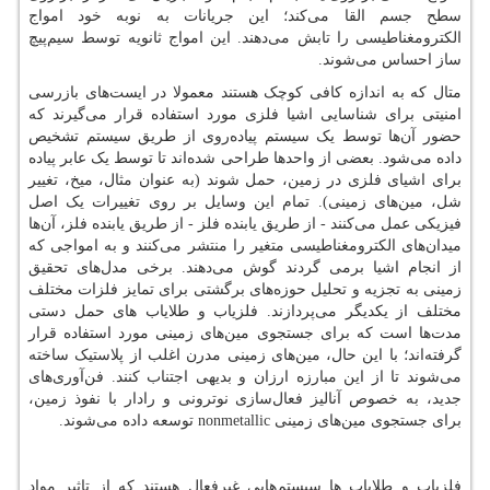
سطح جسم القا می‌کند؛ این جریانات به نوبه خود امواج
الکترومغناطیسی را تابش می‌دهند. این امواج ثانویه توسط سیم‌پیچ
ساز احساس می‌شوند.
متال که به اندازه کافی کوچک هستند معمولا در ایست‌های بازرسی
امنیتی برای شناسایی اشیا فلزی مورد استفاده قرار می‌گیرند که
حضور آن‌ها توسط یک سیستم پیاده‌روی از طریق سیستم تشخیص
داده می‌شود. بعضی از واحدها طراحی شده‌اند تا توسط یک عابر پیاده
برای اشیای فلزی در زمین، حمل شوند (به عنوان مثال، میخ، تغییر
شل، مین‌های زمینی). تمام این وسایل بر روی تغییرات یک اصل
فیزیکی عمل می‌کنند - از طریق یابنده فلز - از طریق یابنده فلز، آن‌ها
میدان‌های الکترومغناطیسی متغیر را منتشر می‌کنند و به امواجی که
از انجام اشیا برمی گردند گوش می‌دهند. برخی مدل‌های تحقیق
زمینی به تجزیه و تحلیل حوزه‌های برگشتی برای تمایز فلزات مختلف
مختلف از یکدیگر می‌پردازند. فلزیاب و طلایاب های حمل دستی
مدت‌ها است که برای جستجوی مین‌های زمینی مورد استفاده قرار
گرفته‌اند؛ با این حال، مین‌های زمینی مدرن اغلب از پلاستیک ساخته
می‌شوند تا از این مبارزه ارزان و بدیهی اجتناب کنند. فن‌آوری‌های
جدید، به خصوص آنالیز فعال‌سازی نوترونی و رادار با نفوذ زمین،
برای جستجوی مین‌های زمینی
nonmetallic
توسعه داده می‌شوند.
فلزیاب و طلایاب ها سیستم‌هایی غیرفعال هستند که از تاثیر مواد