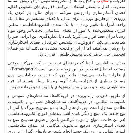
فلزیاب و
طلایاب
و گنج یاب ها از الکترومغناطیس در دو روش اساسا
متفاوت، فعال و منفعل استفاده می‌کنند. ۱) روش‌های تشخیص فعال،
فضای آشکارسازی را روشن می‌کنند - برای مثال، باز کردن یک
ورودی - از طریق پورتال، برای مثال، یا فضای مستقیم در مقابل یک
واحد کنترل با تغییر زمان - با یک میدان الکترومغناطیسی متغیر.
انرژی منعکس‌شده یا عبور از فضای شناسایی تحت‌تاثیر وجود مواد
رسانا در آن فضا قرار می‌گیرد؛ یابنده با اندازه‌گیری این اثرات، فلز را
شناسایی می‌کند. ۲)روش‌های تشخیص غیرفعال، فضای آشکارسازی
را روشن نمی‌کنند، اما از این واقعیت استفاده می‌کنند که هر فضای
تشخیص حال حاضر تحت پوشش طبیعی قرار دارد.
میدان مغناطیسی. اشیا که در فضای تشخیص حرکت می‌کنند موقتی
هستند، اما قابل‌تشخیص در این زمینه طبیعی است
. (Ferromagnetic)
از فلزات ساخته می‌شوند، مانند آهن، که قادر به مغناطیسی بودن
هستند؛ بسیاری از فلزات، مانند آلومینیوم، نا رسانا هستند اما فرو
مغناطیسی نیستند و نمی‌توانند با روش‌های پاسیو تشخیص داده شوند.
از طریق فلزیاب راه بروید. در فرودگاه‌ها، ساختمان‌های عمومی و
تاسیسات نظامی، در فرودگاه‌ها، ساختمان‌های عمومی و تاسیسات
نظامی متداول است. پورتال های آن‌ها با دو سیم‌پیچ بزرگ یا آنتن از
نوع حلقه، یک منبع و دیگر یابنده آشنا شده‌اند. امواج الکترومغناطیسی
(در این حالت، امواج رادیویی فرکانس پایین)از طریق سیم‌پیچ منبع به
فضای آشکارسازی ساطع می‌شوند. هنگامی که میدان مغناطیسی
امواج انتقالی بر روی یک جسم انجام شود، جریان‌های گذرا را بر روی