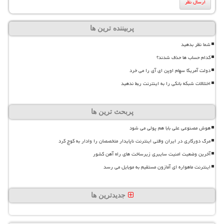
پربیننده ترین ها
شما نظر بدهید
کدام حساب ها حذف شدند؟
دولت آمریکا سهام اوپن ای آی را می خرد
اختلالات شبکه بانکی را به اینترنت ربط ندهید
پربحث ترین ها
هوش مصنوعی علی بابا هم پولی می شود
مرگ دورکاری در ایران وقتی اینترنت ناپایدار متخصصان را وادار به کوچ کرد
آخرین وضعیت امنیت سایبری زیرساخت های راه آهن کشور
اینترنت ماهواره ای آمازون مستقیم به موبایل می رسد
جدیدترین ها