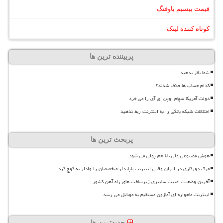
قیمت بیسیم باوفنگ
کوتاه کننده لینک
پربیننده ترین ها
شما نظر بدهید
کدام حساب ها حذف شدند؟
دولت آمریکا سهام اوپن ای آی را می خرد
اختلالات شبکه بانکی را به اینترنت ربط ندهید
پربحث ترین ها
هوش مصنوعی علی بابا هم پولی می شود
مرگ دورکاری در ایران وقتی اینترنت ناپایدار متخصصان را وادار به کوچ کرد
آخرین وضعیت امنیت سایبری زیرساخت های راه آهن کشور
اینترنت ماهواره ای آمازون مستقیم به موبایل می رسد
جدیدترین ها