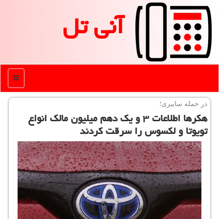
آنی تل
منو
در حمله سایبری؛
هكرها اطلاعات ۳ و یك دهم میلیون مالك انواع
تویوتا و لكسوس را سرقت كردند