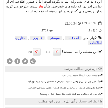
این داده های مسروقه اشاره نكرده است اما با صدور اطلاعیه ای از
تمامی افرادی كه داده های خصوصی شأن
هك
شده، عذرخواهی كرده
و از بررسی های گسترده در این زمینه اطلاع داده است.
1398/01/10
22:55:34
5728
5
/
5.0
تگهای خبر:
اطلاعات
,
سیستم
,
فناوری
,
فناوری
اطلاعات
این مطلب را می پسندید؟
(0)
(1)
تازه ترین مطالب مرتبط
هوش مصنوعی علی بابا هم پولی می شود
مرگ دورکاری در ایران وقتی اینترنت ناپایدار متخصصان را وادار به کوچ کرد
تاکید مدیرعامل شرکت زیرساخت بر توسعه دستیار هوش مصنوعی اختصاصی
پاول دورف و جنگ بر سر اینترنت داستان معمار تلگرام چیست؟
نظرات بینندگان
آنی تل
در مورد این مطلب