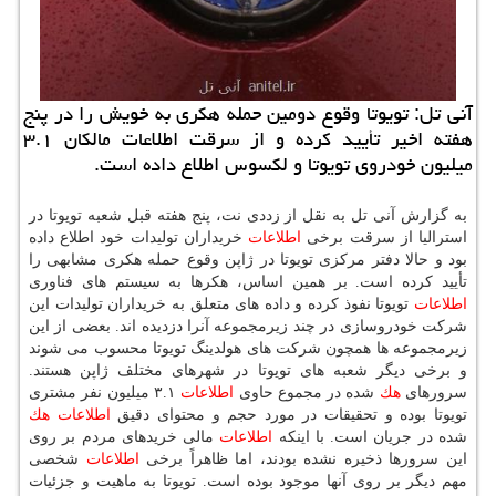
آنی تل: تویوتا وقوع دومین حمله هكری به خویش را در پنج
هفته اخیر تأیید كرده و از سرقت اطلاعات مالكان ۳.۱
میلیون خودروی تویوتا و لكسوس اطلاع داده است.
به گزارش آنی تل به نقل از زددی نت، پنج هفته قبل شعبه تویوتا در
استرالیا از سرقت برخی
اطلاعات
خریداران تولیدات خود اطلاع داده
بود و حالا دفتر مركزی تویوتا در ژاپن وقوع حمله هكری مشابهی را
تأیید كرده است. بر همین اساس، هكرها به سیستم های فناوری
اطلاعات
تویوتا نفوذ كرده و داده های متعلق به خریداران تولیدات این
شركت خودروسازی در چند زیرمجموعه آنرا دزدیده اند. بعضی از این
زیرمجموعه ها همچون شركت های هولدینگ تویوتا محسوب می شوند
و برخی دیگر شعبه های تویوتا در شهرهای مختلف ژاپن هستند.
سرورهای
هك
شده در مجموع حاوی
اطلاعات
۳.۱ میلیون نفر مشتری
تویوتا بوده و تحقیقات در مورد حجم و محتوای دقیق
اطلاعات
هك
شده در جریان است. با اینكه
اطلاعات
مالی خریدهای مردم بر روی
این سرورها ذخیره نشده بودند، اما ظاهراً برخی
اطلاعات
شخصی
مهم دیگر بر روی آنها موجود بوده است. تویوتا به ماهیت و جزئیات