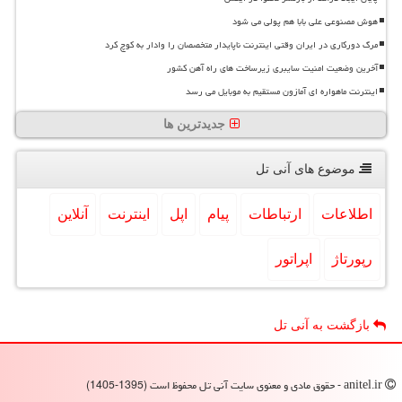
هوش مصنوعی علی بابا هم پولی می شود
مرگ دورکاری در ایران وقتی اینترنت ناپایدار متخصصان را وادار به کوچ کرد
آخرین وضعیت امنیت سایبری زیرساخت های راه آهن کشور
اینترنت ماهواره ای آمازون مستقیم به موبایل می رسد
جدیدترین ها
موضوع های آنی تل
اطلاعات
ارتباطات
پیام
اپل
اینترنت
آنلاین
رپورتاژ
اپراتور
بازگشت به آنی تل
anitel.ir - حقوق مادی و معنوی سایت آنی تل محفوظ است (1395-1405)