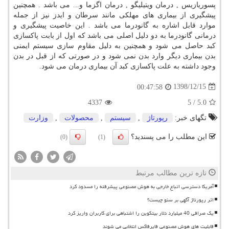
پسوریازیس , درمان ویتیلیگو , درمان اگزما و... می باشد . همچنین
پیشگیری از بیماری های مهلکی مانند سرطان و ایدز نیز از جمله
موارد قابل اشاره به گانودرما می باشد . این خاصیت پیشگیری و
درمانی گانودرما به دو دلیل اصلی می باشد که اول از بابت پاکسازی
کبد حاصل می شود و همچنین به دلیل مقاوم سازی سیستم ایمنی
بدن بیماری دیگر وارد بدن نمی شود و در صورتی که از قبل در بدن
وجود داشته به علت پاکسازی کبد آن بیماری درمان می شود.
1398/12/15
00:47:58
4337
5
/
5.0
تگهای خبر:
رپورتاژ
,
سیستم
,
محصولات
,
وزارت
این مطلب را می پسندید؟
(0)
(1)
تازه ترین مطالب مرتبط
آمریکا دسترسی اتباع خارجی به هوش مصنوعی پیشرفته را مسدود کرد
اثر رپورتاژ آگهی بر سئو چیست؟
یک صرافی 40 میلیارد دلار بیتکوین را اشتباهی برای کاربران واریز کرد
قابلیت های هوش مصنوعی فایرفاکس انتخابی می شوند