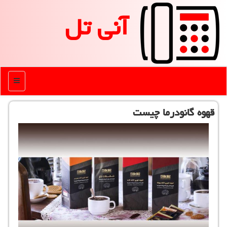
آنی تل
منو
قهوه گانودرما چیست