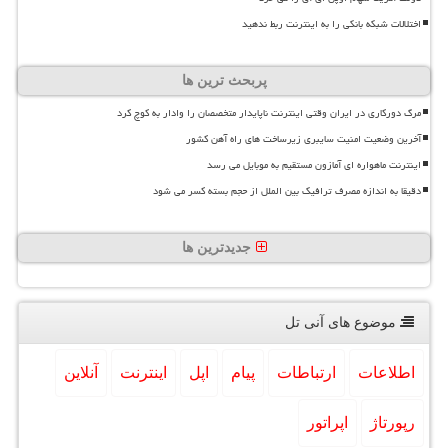
اختلالات شبکه بانکی را به اینترنت ربط ندهید
پربحث ترین ها
مرگ دورکاری در ایران وقتی اینترنت ناپایدار متخصصان را وادار به کوچ کرد
آخرین وضعیت امنیت سایبری زیرساخت های راه آهن کشور
اینترنت ماهواره ای آمازون مستقیم به موبایل می رسد
دقیقا به اندازه مصرف ترافیک بین الملل از حجم بسته کسر می شود
جدیدترین ها
موضوع های آنی تل
اطلاعات
ارتباطات
پیام
اپل
اینترنت
آنلاین
رپورتاژ
اپراتور