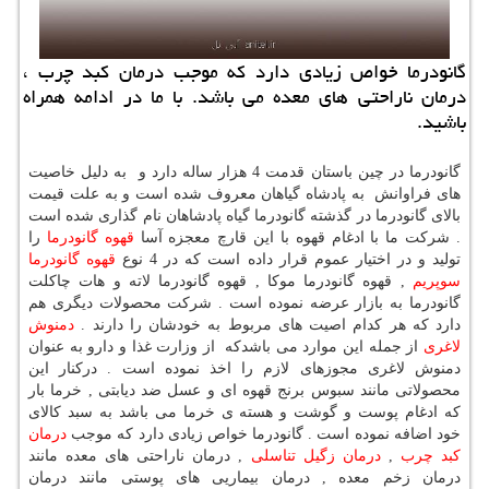
گانودرما خواص زیادی دارد كه موجب درمان كبد چرب ،
درمان ناراحتی های معده می باشد. با ما در ادامه همراه
باشید.
گانودرما در چین باستان قدمت 4 هزار ساله دارد و به دلیل خاصیت
های فراوانش به پادشاه گیاهان معروف شده است و به علت قیمت
بالای گانودرما در گذشته گانودرما گیاه پادشاهان نام گذاری شده است
. شرکت ما با ادغام قهوه با این قارچ معجزه آسا
قهوه گانودرما
را
تولید و در اختیار عموم قرار داده است که در 4 نوع
قهوه گانودرما
سوپریم
, قهوه گانودرما موکا , قهوه گانودرما لاته و هات چاکلت
گانودرما به بازار عرضه نموده است . شرکت محصولات دیگری هم
دارد که هر کدام اصیت های مربوط به خودشان را دارند .
دمنوش
لاغری
از جمله این موارد می باشدکه از وزارت غذا و دارو به عنوان
دمنوش لاغری مجوزهای لازم را اخذ نموده است . درکنار این
محصولاتی مانند سبوس برنج قهوه ای و عسل ضد دیابتی , خرما بار
که ادغام پوست و گوشت و هسته ی خرما می باشد به سبد کالای
خود اضافه نموده است . گانودرما خواص زیادی دارد که موجب
درمان
کبد چرب
,
درمان زگیل تناسلی
, درمان ناراحتی های معده مانند
درمان زخم معده , درمان بیماریی های پوستی مانند درمان