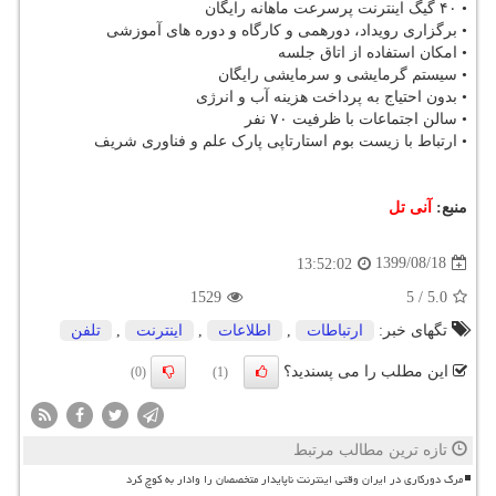
• ۴۰ گیگ اینترنت پرسرعت ماهانه رایگان
• برگزاری رویداد، دورهمی و کارگاه و دوره های آموزشی
• امکان استفاده از اتاق جلسه
• سیستم گرمایشی و سرمایشی رایگان
• بدون احتیاج به پرداخت هزینه آب و انرژی
• سالن اجتماعات با ظرفیت ۷۰ نفر
• ارتباط با زیست بوم استارتاپی پارک علم و فناوری شریف
منبع:
آنی تل
1399/08/18
13:52:02
1529
5
/
5.0
تگهای خبر:
ارتباطات
,
اطلاعات
,
اینترنت
,
تلفن
این مطلب را می پسندید؟
(0)
(1)
تازه ترین مطالب مرتبط
مرگ دورکاری در ایران وقتی اینترنت ناپایدار متخصصان را وادار به کوچ کرد