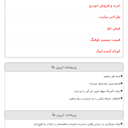
خرید و فروش خودرو
طراحی سایت
فیش حج
قیمت بیسیم باوفنگ
کوتاه کننده لینک
پربیننده ترین ها
شما نظر بدهید
کدام حساب ها حذف شدند؟
دولت آمریکا سهام اوپن ای آی را می خرد
اختلالات شبکه بانکی را به اینترنت ربط ندهید
پربحث ترین ها
مرگ دورکاری در ایران وقتی اینترنت ناپایدار متخصصان را وادار به کوچ کرد