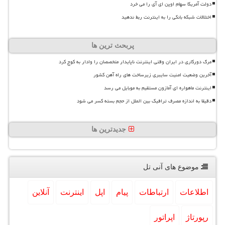
دولت آمریکا سهام اوپن ای آی را می خرد
اختلالات شبکه بانکی را به اینترنت ربط ندهید
پربحث ترین ها
مرگ دورکاری در ایران وقتی اینترنت ناپایدار متخصصان را وادار به کوچ کرد
آخرین وضعیت امنیت سایبری زیرساخت های راه آهن کشور
اینترنت ماهواره ای آمازون مستقیم به موبایل می رسد
دقیقا به اندازه مصرف ترافیک بین الملل از حجم بسته کسر می شود
جدیدترین ها
موضوع های آنی تل
اطلاعات
ارتباطات
پیام
اپل
اینترنت
آنلاین
رپورتاژ
اپراتور