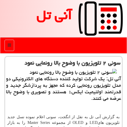
آنی تل
منو
سونی ۲ تلویزیون با وضوح بالا رونمایی نمود
آنی تل: یك شركت تولید كننده دستگاه های الكترونیكی دو
مدل تلویزیون رونمایی كرده كه مجهز به پردازشگر جدید و
قدرتمند اولتیمیت ایكس۱ هستند و تصویری با وضوح بالا
عرضه می كنند.
به گزارش آنی تل به نقل از انگجت، سونی اعلام نموده نسل جدید
تلویزیون هایLED و OLED از مجموعه Master Series را به بازار