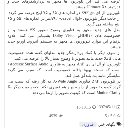
عرضه می كند. این تلویزیون ها مجهز به پردازشگرهای جدید و
قدرتمند Ultimate X۱ هستند.
تلویزیون ال ای دی Z۹F در اندازه های ۶۵ و ۷۵ اینچ عرضه می گردد.
از جانب دیگر تلویزیون «اوال ای دی» A۹Fنیز در اندازه های ۵۵ و ۶۵
اینچ ساخته می گردد.
مدل های جدید مجهز به فناوری وضوح تصویر ۴K هستند و از
خصوصیت های HDR۱۰و Dolby Vision پشتیبانی می كنند. علاوه
برتمام این موارد تلویوزیون ها مجهز به سیستم اندروید اوریو جدید
هستند.
از سوی دیگر با كمك پردازشگر جدید مدلهای گفته شده خصوصیت
هایی كاملا جدید مانند تصویر با وضوح بسیار بالا را عرضه می كنند.
تلویزیون او ال ای دی A۹F مجهز به فناوری Acoustic Surface Audio+
است كه نسخه بهبود یافته خصوصیت است كه سبب می گردد
نمایشگر مانند یك بلندگو عمل كند.
در تلویزیون Z۹F فناوری X-Wide Angle به كار رفته كه سبب می
گردد كیفیت تصویر از زاویه پهلو هم تغییری نكند. خصوصیت دیگر X-
Motion Clarity است كه كیفیت تصویر را ارتقا می دهد.
1397/05/11
16:18:15
4939
5
/
5.0
تگهای خبر:
فناوری