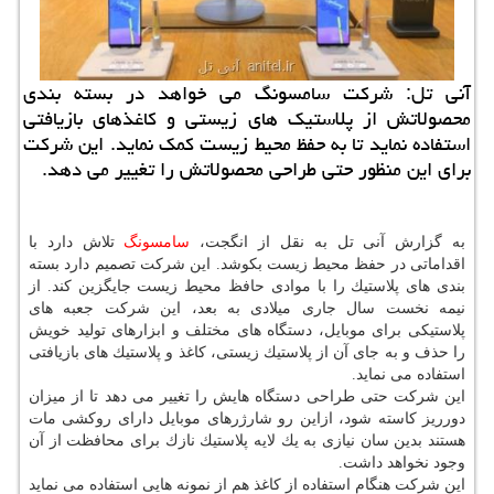
آنی تل: شركت سامسونگ می خواهد در بسته بندی
محصولاتش از پلاستیك های زیستی و كاغذهای بازیافتی
استفاده نماید تا به حفظ محیط زیست كمك نماید. این شركت
برای این منظور حتی طراحی محصولاتش را تغییر می دهد.
به گزارش آنی تل به نقل از انگجت،
سامسونگ
تلاش دارد با
اقداماتی در حفظ محیط زیست بكوشد. این شركت تصمیم دارد بسته
بندی های پلاستیك را با موادی حافظ محیط زیست جایگزین كند. از
نیمه نخست سال جاری میلادی به بعد، این شركت جعبه های
پلاستیكی برای موبایل، دستگاه های مختلف و ابزارهای تولید خویش
را حذف و به جای آن از پلاستیك زیستی، كاغذ و پلاستیك های بازیافتی
استفاده می نماید.
این شركت حتی طراحی دستگاه هایش را تغییر می دهد تا از میزان
دورریز كاسته شود، ازاین رو شارژرهای موبایل دارای روكشی مات
هستند بدین سان نیازی به یك لایه پلاستیك نازك برای محافظت از آن
وجود نخواهد داشت.
این شركت هنگام استفاده از كاغذ هم از نمونه هایی استفاده می نماید