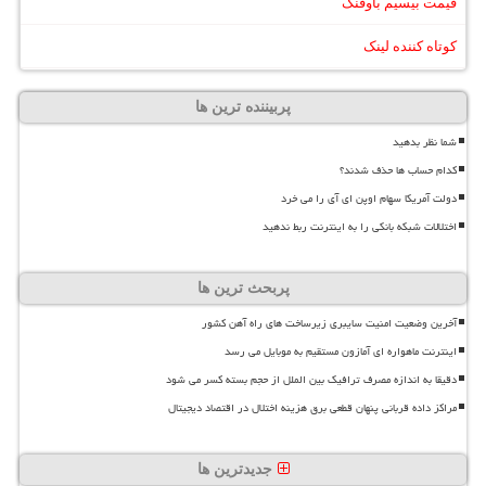
قیمت بیسیم باوفنگ
کوتاه کننده لینک
پربیننده ترین ها
شما نظر بدهید
کدام حساب ها حذف شدند؟
دولت آمریکا سهام اوپن ای آی را می خرد
اختلالات شبکه بانکی را به اینترنت ربط ندهید
پربحث ترین ها
آخرین وضعیت امنیت سایبری زیرساخت های راه آهن کشور
اینترنت ماهواره ای آمازون مستقیم به موبایل می رسد
دقیقا به اندازه مصرف ترافیک بین الملل از حجم بسته کسر می شود
مراکز داده قربانی پنهان قطعی برق هزینه اختلال در اقتصاد دیجیتال
جدیدترین ها