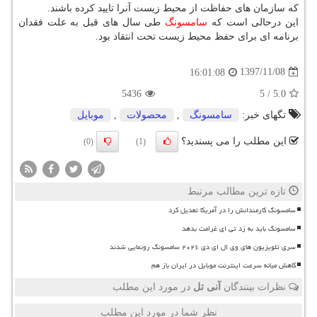
كه سازمان های حفاظت از محیط زیست آنرا تایید كرده باشند.
این درحالی است كه
سامسونگ
طی سال های قبل به علت فقدان
برنامه ای برای حفظ محیط زیست تحت انتقاد بود.
1397/11/08
16:01:08
5436
5
/
5.0
تگهای خبر:
سامسونگ
,
محصولات
,
موبایل
این مطلب را می پسندید؟
(0)
(1)
تازه ترین مطالب مرتبط
سامسونگ کارمندانش را در آمریکا تعدیل کرد
سامسونگ باید به زد تی ای غرامت بدهد
سری تلویزیون های وی ال ای دی ۲۰۲۶ سامسونگ رونمایی شدند
کاهش میانه سرعت اینترنت موبایل در ایران باز هم
نظرات بینندگان
آنی تل
در مورد این مطلب
نظر شما در مورد این مطلب