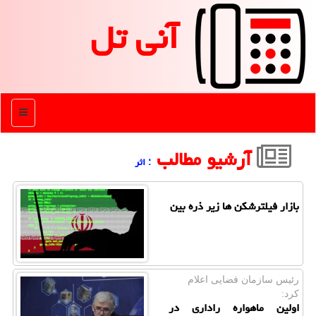
آنی تل
منو
آرشیو مطالب
: اثر
بازار فیلترشکن ها زیر ذره بین
رئیس سازمان فضایی اعلام
كرد:
اولین ماهواره راداری در