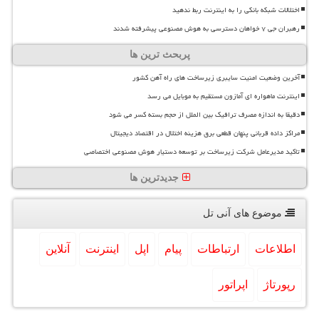
اختلالات شبکه بانکی را به اینترنت ربط ندهید
رهبران جی ۷ خواهان دسترسی به هوش مصنوعی پیشرفته شدند
پربحث ترین ها
آخرین وضعیت امنیت سایبری زیرساخت های راه آهن کشور
اینترنت ماهواره ای آمازون مستقیم به موبایل می رسد
دقیقا به اندازه مصرف ترافیک بین الملل از حجم بسته کسر می شود
مراکز داده قربانی پنهان قطعی برق هزینه اختلال در اقتصاد دیجیتال
تاکید مدیرعامل شرکت زیرساخت بر توسعه دستیار هوش مصنوعی اختصاصی
جدیدترین ها
موضوع های آنی تل
اطلاعات
ارتباطات
پیام
اپل
اینترنت
آنلاین
رپورتاژ
اپراتور